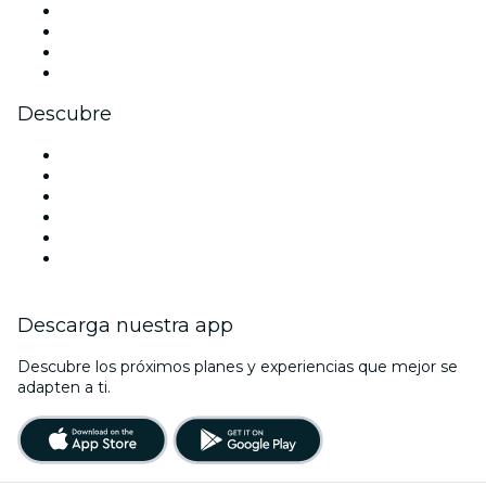
Instagram
TikTok
LinkedIn
Youtube
Descubre
Locales y espacios de eventos en Filadelfia
Estados Unidos
Hoy
Mañana
Esta semana
Este fin de semana
Descarga nuestra app
Descubre los próximos planes y experiencias que mejor se
adapten a ti.