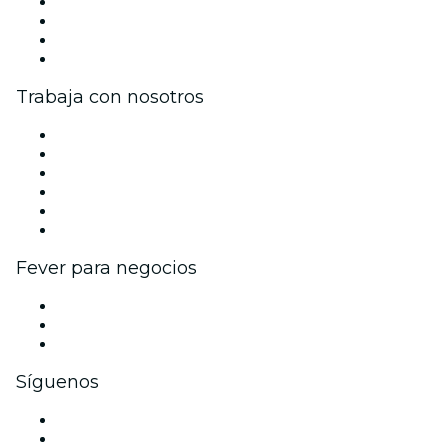
Prensa
Únete al equipo
Tarjetas Regalo
Centro de asistencia
Trabaja con nosotros
Gestiona tu evento
Publica tu evento
Eventos y beneficios para empresas
Programa de Afiliados
Programa de embajadores e influencers
Colaboraciones de marca
Fever para negocios
Eventos privados y boletos de grupo
Beneficios corporativos
Tarjetas y cupones de regalo corporativos
Síguenos
Facebook
X (Twitter)