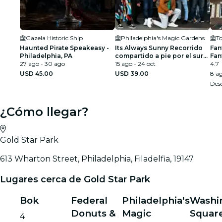
Gazela Historic Ship
Philadelphia's Magic Gardens
T
Haunted Pirate Speakeasy -
Its Always Sunny Recorrido
Fan
Philadelphia, PA
compartido a pie por el sur
Fan
27 ago - 30 ago
de Filadelfia
15 ago - 24 oct
4.7
USD 45.00
USD 39.00
8 ag
Des
¿Cómo llegar?
Gold Star Park
613 Wharton Street, Philadelphia, Filadelfia, 19147
Lugares cerca de Gold Star Park
Bok
Federal
Philadelphia's
Washi
Donuts &
Magic
Squar
4