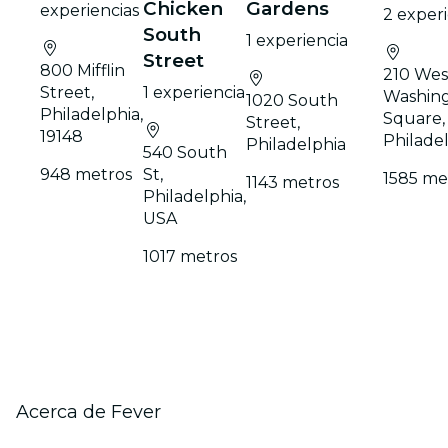
Chicken
Gardens
experiencias
2 experi
South
1 experiencia
Street
800 Mifflin
210 Wes
Street,
1 experiencia
Washin
1020 South
Philadelphia,
Square,
Street,
19148
Philade
Philadelphia
540 South
948 metros
St,
1585 me
1143 metros
Philadelphia,
USA
1017 metros
Acerca de Fever