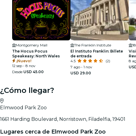
Montgomery Mall
The Franklin Institute
1
The Hocus Pocus
El Instituto Franklin: Billete
Vis
Speakeasy: North Wales
de entrada
Rev
¡Nuevo!
4.5
(2)
Val
8 ag
12 sep - 8 nov
7 ago - 1 nov
USD
Desde
USD 45.00
USD 29.00
¿Cómo llegar?
Elmwood Park Zoo
1661 Harding Boulevard, Norristown, Filadelfia, 19401
Lugares cerca de Elmwood Park Zoo