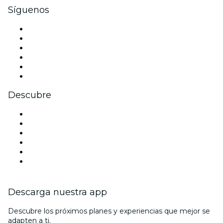
Síguenos
Facebook
X (Twitter)
Instagram
TikTok
LinkedIn
Youtube
Descubre
Locales y espacios de eventos en Filadelfia
Estados Unidos
Hoy
Mañana
Esta semana
Este fin de semana
Descarga nuestra app
Descubre los próximos planes y experiencias que mejor se
adapten a ti.