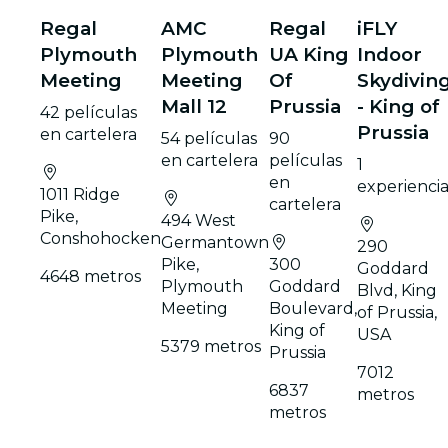
Regal
AMC
Regal
iFLY
Plymouth
Plymouth
UA King
Indoor
Meeting
Meeting
Of
Skydivin
Mall 12
Prussia
- King of
42 películas
Prussia
en cartelera
54 películas
90
en cartelera
películas
1
en
experienci
1011 Ridge
cartelera
Pike,
494 West
Conshohocken
Germantown
290
Pike,
300
Goddard
4648 metros
Plymouth
Goddard
Blvd, King
Meeting
Boulevard,
of Prussia,
King of
USA
5379 metros
Prussia
7012
6837
metros
metros