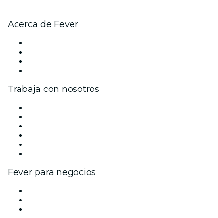
Acerca de Fever
Prensa
Únete al equipo
Tarjetas Regalo
Centro de asistencia
Trabaja con nosotros
Gestiona tu evento
Publica tu evento
Eventos y beneficios para empresas
Programa de Afiliados
Programa de embajadores e influencers
Colaboraciones de marca
Fever para negocios
Eventos privados y boletos de grupo
Beneficios corporativos
Tarjetas y cupones de regalo corporativos