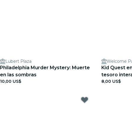
Lubert Plaza
Welcome P
Philadelphia Murder Mystery: Muerte
Kid Quest en
en las sombras
tesoro intera
10,00 US$
8,00 US$
años)