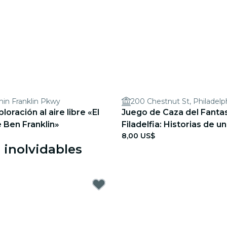
in Franklin Pkwy
200 Chestnut St, Philadelp
oración al aire libre «El
Juego de Caza del Fant
 Ben Franklin»
Filadelfia: Historias de u
8,00 US$
encantada
s inolvidables