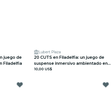
Lubert Plaza
Un juego de
20 CUTS en Filadelfia: un juego de
n Filadelfia
suspense inmersivo ambientado en
10,00 US$
el mundo real