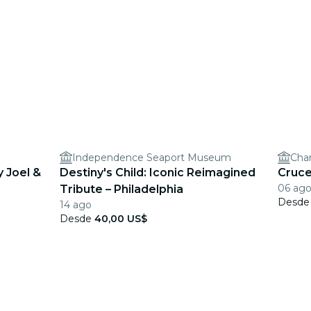
Independence Seaport Museum
Cha
y Joel &
Destiny's Child: Iconic Reimagined
Cruce
06 ago
Tribute – Philadelphia
Desd
14 ago
Desde
40,00 US$