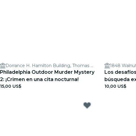
Dorrance H. Hamilton Building, Thomas Jefferson University
1848 Walnut
Philadelphia Outdoor Murder Mystery
Los desafíos
2: ¡Crimen en una cita nocturna!
búsqueda exp
15,00 US$
10,00 US$
de Filadelfia