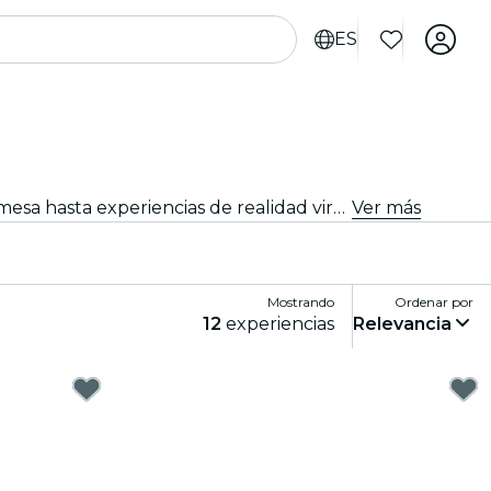
ES
Sumérgete en un mundo de diversión y entretenimiento con los mejores juegos en Filadelfia. Desde juegos de mesa hasta experiencias de realidad virtual, hay algo para que todos disfruten.
Ver más
Mostrando
Ordenar por
12
experiencias
Relevancia