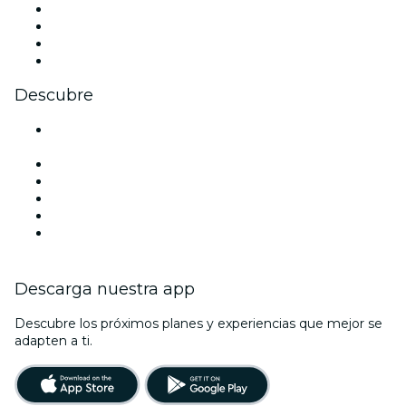
Instagram
TikTok
LinkedIn
Youtube
Descubre
Locales y espacios de eventos en Condado de
Orange
Estados Unidos
Hoy
Mañana
Esta semana
Este fin de semana
Descarga nuestra app
Descubre los próximos planes y experiencias que mejor se
adapten a ti.