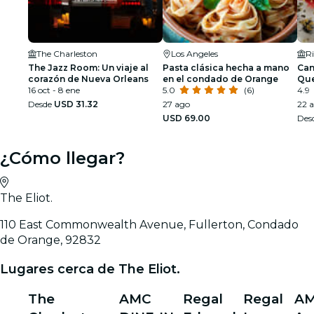
The Charleston
Los Angeles
The Jazz Room: Un viaje al
Pasta clásica hecha a mano
Can
corazón de Nueva Orleans
en el condado de Orange
Que
16 oct - 8 ene
5.0
(6)
4.9
Desde
USD 31.32
27 ago
22 a
USD 69.00
Des
¿Cómo llegar?
The Eliot.
110 East Commonwealth Avenue, Fullerton, Condado
de Orange, 92832
Lugares cerca de The Eliot.
The
AMC
Regal
Regal
A