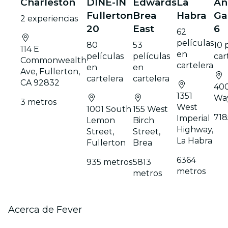
Charleston
DINE-IN
Edwards
La
An
Fullerton
Brea
Habra
Ga
2 experiencias
20
East
6
62
películas
80
53
10 
114 E
en
películas
películas
car
Commonwealth
cartelera
en
en
Ave, Fullerton,
cartelera
cartelera
CA 92832
400
1351
Way
3 metros
West
1001 South
155 West
718
Imperial
Lemon
Birch
Highway,
Street,
Street,
La Habra
Fullerton
Brea
6364
935 metros
5813
metros
metros
Acerca de Fever