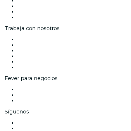
Prensa
Únete al equipo
Tarjetas Regalo
Centro de asistencia
Trabaja con nosotros
Gestiona tu evento
Publica tu evento
Eventos y beneficios para empresas
Programa de Afiliados
Programa de embajadores e influencers
Colaboraciones de marca
Fever para negocios
Eventos privados y boletos de grupo
Beneficios corporativos
Tarjetas y cupones de regalo corporativos
Síguenos
Facebook
X (Twitter)