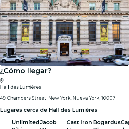
¿Cómo llegar?
Hall des Lumières
49 Chambers Street, New York, Nueva York, 10007
Lugares cerca de Hall des Lumières
Unlimited
Jacob
Cast Iron
Bogardus
Cap