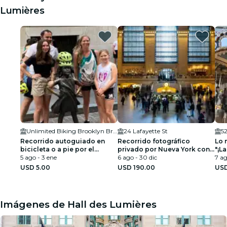
Lumières
Unlimited Biking Brooklyn Bridge
24 Lafayette St
5
Recorrido autoguiado en
Recorrido fotográfico
Lo 
bicicleta o a pie por el
privado por Nueva York con
"¡L
Puente de Brooklyn
5 ago - 3 ene
un fotógrafo profesional
6 ago - 30 dic
7 ag
USD 5.00
USD 190.00
USD
Imágenes de Hall des Lumières