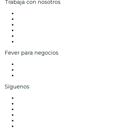
Trabaja con nosotros
Gestiona tu evento
Publica tu evento
Eventos y beneficios para empresas
Programa de Afiliados
Programa de embajadores e influencers
Colaboraciones de marca
Fever para negocios
Eventos privados y boletos de grupo
Beneficios corporativos
Tarjetas y cupones de regalo corporativos
Síguenos
Facebook
X (Twitter)
Instagram
TikTok
LinkedIn
Youtube