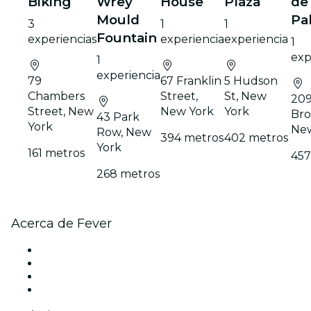
Biking
Wrey
House
Plaza
de
Mould
Pa
3
1
1
Fountain
experiencias
experiencia
experiencia
1
exp
1
experiencia
79
67 Franklin
5 Hudson
Chambers
Street,
St, New
20
Street, New
New York
York
Bro
43 Park
York
New
Row, New
394 metros
402 metros
York
161 metros
457
268 metros
Acerca de Fever
Prensa
Únete al equipo
Tarjetas Regalo
Centro de asistencia