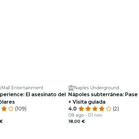
iMall Entertainment
Naples Underground
perience: El asesinato del
Nápoles subterránea: Pase p
ólares
+ Visita guiada
(109)
4.0
(2)
b
08 ago - 01 nov
 €
18,00 €