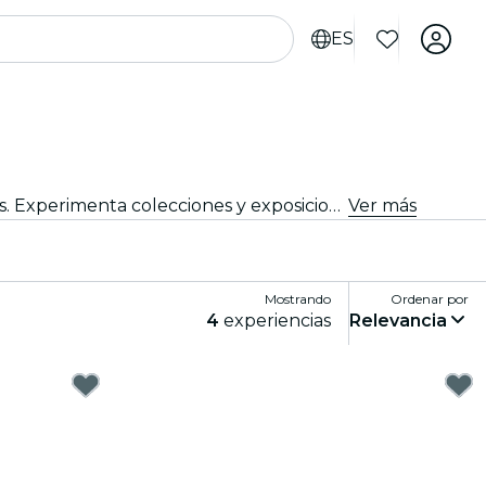
ES
Adéntrate en la vibrante escena artística y cultural de Nápoles con visitas a reconocidas galerías de arte y museos. Experimenta colecciones y exposiciones diversas que inspiran y cautivan.
Ver más
Mostrando
Ordenar por
4
experiencias
Relevancia