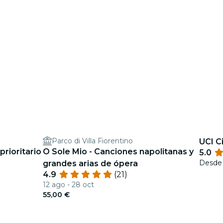
Parco di Villa Fiorentino
UCI C
rioritario
O Sole Mio - Canciones napolitanas y
5.0
Desd
grandes arias de ópera
4.9
(21)
12 ago - 28 oct
55,00 €