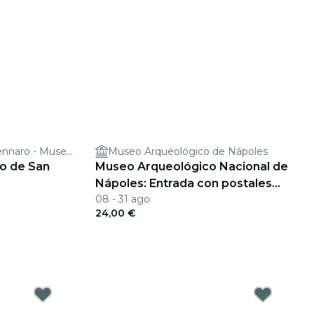
Museo del Tesoro di San Gennaro - Museum of the Treasure of San Gennaro
Museo Arqueológico de Nápoles
ro de San
Museo Arqueológico Nacional de
Nápoles: Entrada con postales
08 - 31 ago
Pemcards
24,00 €