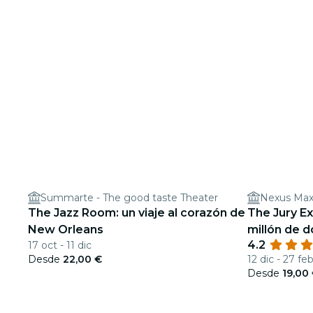
Summarte - The good taste Theater
Nexus Max
The Jazz Room: un viaje al corazón de
The Jury Ex
New Orleans
millón de d
4.2
17 oct - 11 dic
Desde
22,00 €
12 dic - 27 fe
Desde
19,00