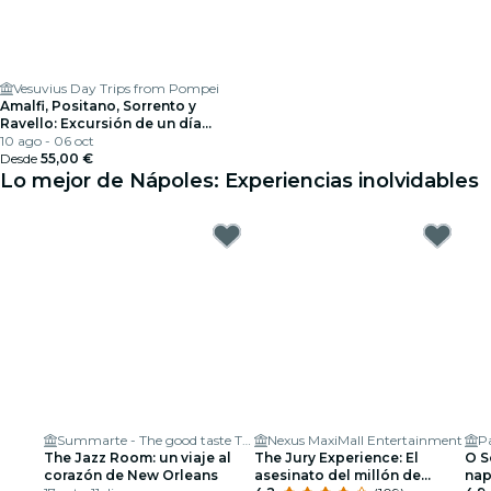
Vesuvius Day Trips from Pompei
Amalfi, Positano, Sorrento y
Ravello: Excursión de un día
desde Pompeya
10 ago - 06 oct
Desde
55,00 €
Lo mejor de Nápoles: Experiencias inolvidables
Summarte - The good taste Theater
Nexus MaxiMall Entertainment
Pa
The Jazz Room: un viaje al
The Jury Experience: El
O S
corazón de New Orleans
asesinato del millón de
nap