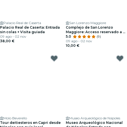
Palacio Real de Caserta
San Lorenzo Maggiore
Palacio Real de Caserta: Entrada
Complejo de San Lorenzo
sin colas + Visita guiada
Maggiore: Acceso reservado a La
09 ago - 02 nov
Neapolis Sotterrada
5.0
(9)
38,00 €
09 ago - 02 nov
10,00 €
Molo Beverello
Museo Arqueológico de Nápoles
Tour deitiesteros en Capri desde
Museo Arqueológico Nacional