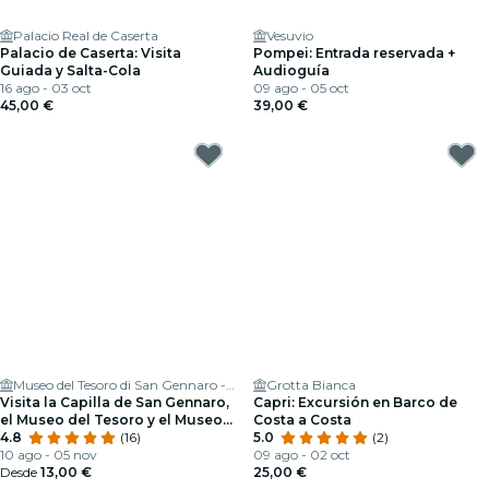
Palacio Real de Caserta
Vesuvio
Palacio de Caserta: Visita
Pompei: Entrada reservada +
Guiada y Salta-Cola
Audioguía
16 ago - 03 oct
09 ago - 05 oct
45,00 €
39,00 €
Museo del Tesoro di San Gennaro - Museum of the Treasure of San Gennaro
Grotta Bianca
Visita la Capilla de San Gennaro,
Capri: Excursión en Barco de
el Museo del Tesoro y el Museo
Costa a Costa
Filangieri
4.8
(16)
5.0
(2)
10 ago - 05 nov
09 ago - 02 oct
Desde
13,00 €
25,00 €