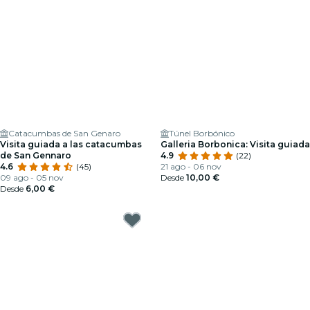
Catacumbas de San Genaro
Túnel Borbónico
Visita guiada a las catacumbas
Galleria Borbonica: Visita guiada
de San Gennaro
4.9
(22)
4.6
(45)
21 ago - 06 nov
09 ago - 05 nov
Desde
10,00 €
Desde
6,00 €