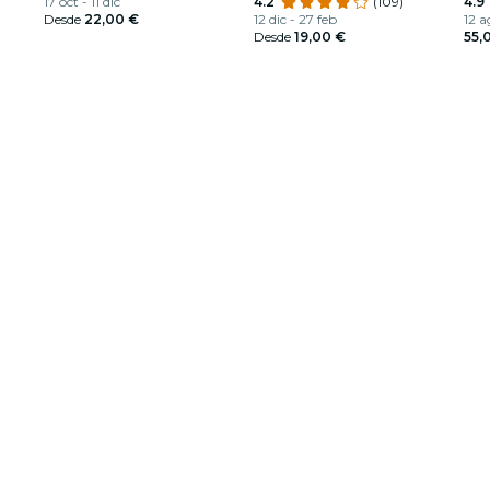
17 oct - 11 dic
dólares
4.2
(109)
de 
4.9
Desde
22,00 €
12 dic - 27 feb
12 a
Desde
19,00 €
55,