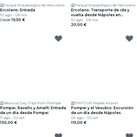
Parque Arqueológico de Herculano
Parque Arqueológico de Herculano
Ercolano: Entrada
Ercolano: Transporte de ida y
10 ago - 06 nov
vuelta desde Nápoles en
Desde
19,50 €
autobús
10 ago - 06 nov
20,00 €
Vesuvius Day Trips from Pompei
PINTOUR Naples Airport
Pompei, Ravello y Amalfi: Entrada
Pompei y el Vesubio: Excursión
de un día desde Pompei
de un día desde Nápoles
11 ago - 02 oct
09 ago - 02 oct
130,00 €
115,00 €