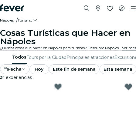
Nápoles
Turismo
Cosas Turísticas que Hacer en
Nápoles
¿Buscas cosas que hacer en Nápoles para turistas? Descubre Nápoles una aventura a la vez con estas emocionantes experiencias diseñadas especialmente para turistas. ¡Descubre lo mejor que hay para hacer!
Ver más
Todos
Tours por la Ciudad
Principales atracciones
Excursion
Fecha
Hoy
Este fin de semana
Esta semana
31
experiencias