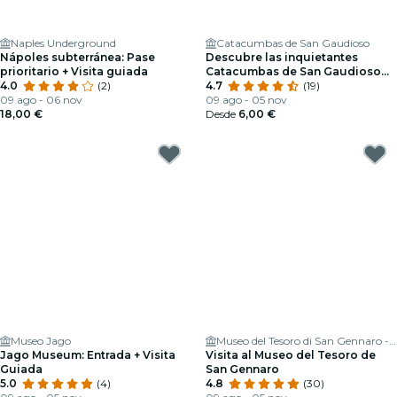
Naples Underground
Catacumbas de San Gaudioso
Nápoles subterránea: Pase
Descubre las inquietantes
prioritario + Visita guiada
Catacumbas de San Gaudioso
4.0
(2)
con un inquietante tour
4.7
(19)
09 ago - 06 nov
09 ago - 05 nov
18,00 €
Desde
6,00 €
Museo Jago
Museo del Tesoro di San Gennaro - Museum of the Treasure of San Gennaro
Jago Museum: Entrada + Visita
Visita al Museo del Tesoro de
Guiada
San Gennaro
5.0
(4)
4.8
(30)