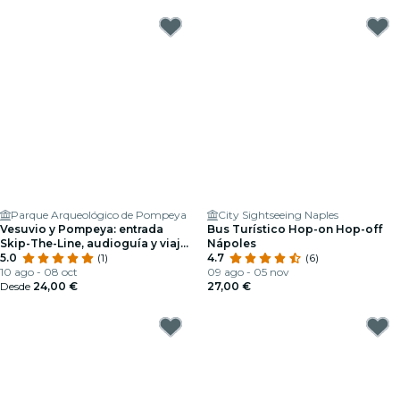
Parque Arqueológico de Pompeya
City Sightseeing Naples
Vesuvio y Pompeya: entrada
Bus Turístico Hop-on Hop-off
Skip-The-Line, audioguía y viaje
Nápoles
de ida y vuelta
5.0
(1)
4.7
(6)
10 ago - 08 oct
09 ago - 05 nov
Desde
24,00 €
27,00 €