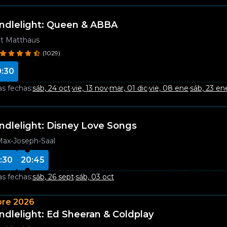
ndlelight: Queen & ABBA
t Matthäus
(1029)
0:30
as fechas:
sáb, 24 oct
·
vie, 13 nov
·
mar, 01 dic
·
vie, 08 ene
·
sáb, 23 en
ndlelight: Disney Love Songs
ax-Joseph-Saal
:30
20:45
as fechas:
sáb, 26 sept
·
sáb, 03 oct
bre 2026
ndlelight: Ed Sheeran & Coldplay