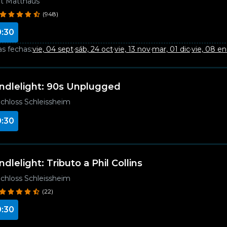
t Matthäus
(948)
0:30
as fechas:
vie, 04 sept
·
sáb, 24 oct
·
vie, 13 nov
·
mar, 01 dic
·
vie, 08 e
ndlelight: 90s Unplugged
chloss Schleissheim
0:30
ndlelight: Tributo a Phil Collins
chloss Schleissheim
(22)
0:30