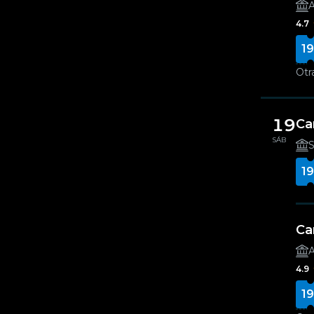
4.7
19
Otr
19
Ca
SÁB
S
19
Ca
4.9
19