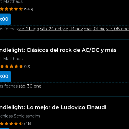
t Matthäus
(948)
0:00
as fechas:
vie, 21 ago
·
sáb, 24 oct
·
vie, 13 nov
·
mar, 01 dic
·
vie, 08 ene
ndlelight: Clásicos del rock de AC/DC y más
t Matthäus
(53)
0:00
as fechas:
sáb, 30 ene
ndlelight: Lo mejor de Ludovico Einaudi
chloss Schleissheim
(48)