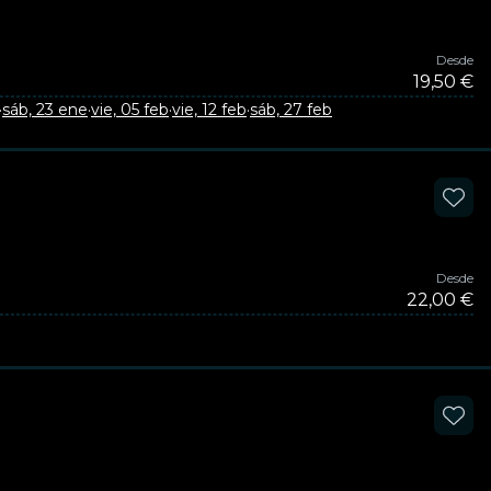
Desde
19,50 €
·
sáb, 23 ene
·
vie, 05 feb
·
vie, 12 feb
·
sáb, 27 feb
Desde
22,00 €