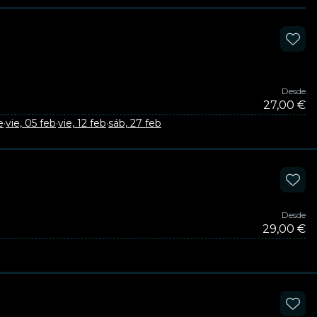
Desde
27,00 €
e
·
vie, 05 feb
·
vie, 12 feb
·
sáb, 27 feb
Desde
29,00 €