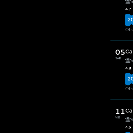
S
4.7
2
Otr
05
Ca
SÁB
S
4.8
2
Otr
11
Ca
VIE
S
4.6