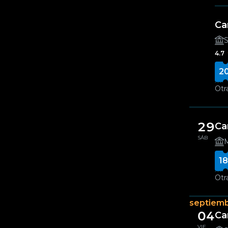
Ca
S
4.7
2
Otr
29
Ca
SÁB
M
18
Otr
septiem
04
Ca
VIE