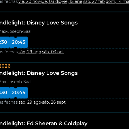
as fechas:
vie, 20 nov
·
jue, 03 dic
·
vie, 15 ene
·
sáb, 27 feb
·
dom, 14 ma
ndlelight: Disney Love Songs
ax-Joseph-Saal
:30
20:45
as fechas:
sáb, 29 ago
·
sáb, 03 oct
2026
ndlelight: Disney Love Songs
ax-Joseph-Saal
:30
20:45
as fechas:
sáb, 29 ago
·
sáb, 26 sept
ndlelight: Ed Sheeran & Coldplay