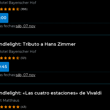
otel Bayerischer Hof
(188)
:00
as fechas:
sáb, 07 nov
ndlelight: Tributo a Hans Zimmer
otel Bayerischer Hof
(121)
0:45
as fechas:
sáb, 07 nov
ndlelight: «Las cuatro estaciones» de Vivaldi
t Matthäus
(43)