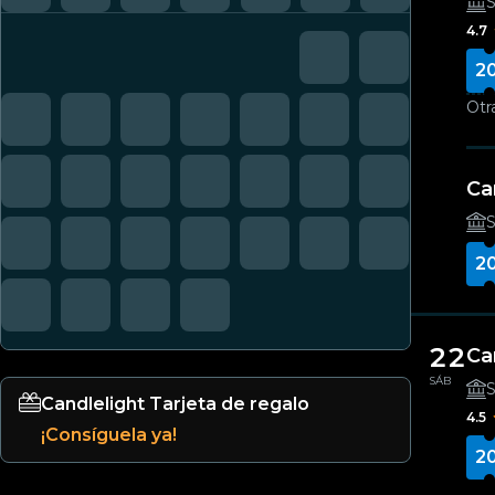
S
4.7
2
Otr
Ca
S
2
22
Ca
SÁB
S
Candlelight Tarjeta de regalo
4.5
¡Consíguela ya!
2