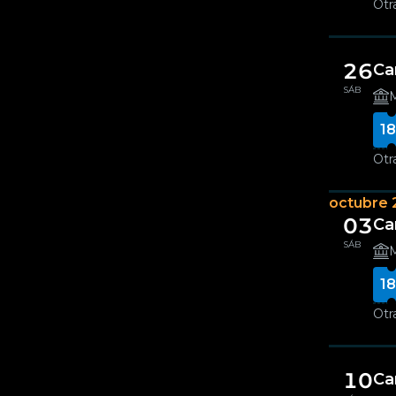
Otr
26
Ca
SÁB
M
18
Otr
octubre 
03
Ca
SÁB
M
18
Otr
10
Ca