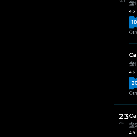
SÁB
H
4.6
18
Otr
Ca
H
4.3
2
Otr
23
Ca
VIE
S
4.8