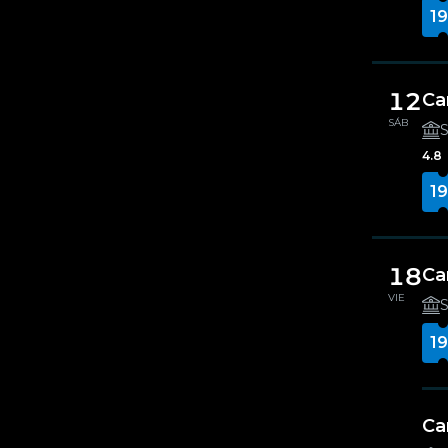
19
12
Ca
SÁB
S
4.8
19
18
Ca
VIE
S
19
Ca