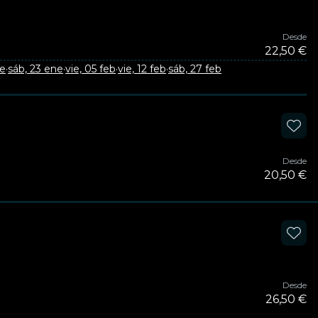
Desde
22,50 €
ne
·
sáb, 23 ene
·
vie, 05 feb
·
vie, 12 feb
·
sáb, 27 feb
Desde
20,50 €
Desde
26,50 €