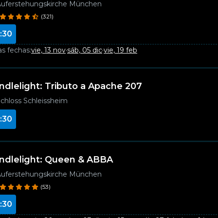
Auferstehungskirche München
(321)
:30
as fechas:
vie, 13 nov
·
sáb, 05 dic
·
vie, 19 feb
ndlelight: Tributo a Apache 207
chloss Schleissheim
:30
ndlelight: Queen & ABBA
Auferstehungskirche München
(53)
:30