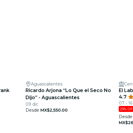
Aguascalientes
Cen
rank
Ricardo Arjona “Lo Que el Seco No
El La
4.7
Dijo” - Aguascalientes
07 - 1
09 dic
25% OF
Desde
MX$2,550.00
Desde
MX$26