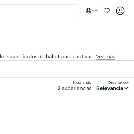
ES
Desde obras maestras emblemáticas hasta nuevas y atrevidas coreografías, Monterrey ofrece una variada gama de espectáculos de ballet para cautivar a públicos de todas las edades. Piérdete en los impresionantes movimientos, el asombroso vestuario y la emotiva narrativa que definen esta exquisita forma de arte.
Ver más
Mostrando
Ordenar por
2
experiencias
Relevancia