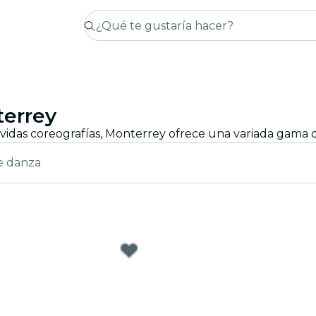
terrey
e danza