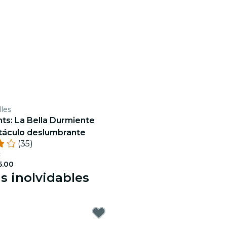
lles
ghts: La Bella Durmiente
táculo deslumbrante
(35)
c
.00
s inolvidables