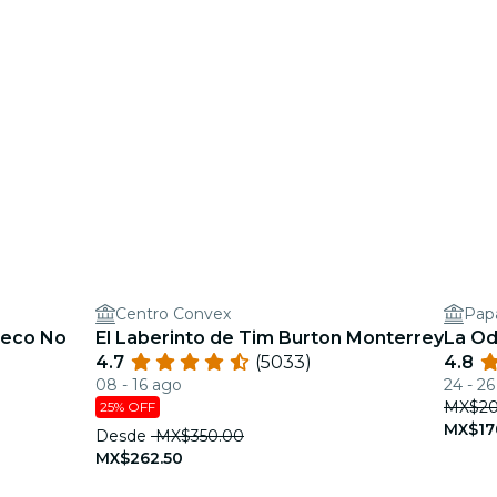
Centro Convex
Pap
Seco No
El Laberinto de Tim Burton Monterrey
La Od
4.7
(5033)
4.8
08 - 16 ago
24 - 2
MX$20
25% OFF
MX$17
Desde
MX$350.00
MX$262.50