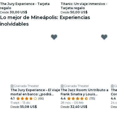
The Jury Experience - Tarjeta
Titanic: Un viaje inmersivo -
regalo
Tarjeta regalo
Desde
30,00 US$
Desde
50,00 US$
Lo mejor de Mineápolis: Experiencias
inolvidables
Granada Theater
Granada Theater
G
The Jury Experience – El viaje
The Jazz Room: Un tributo a
The
mortal en barco: ¿podrá
Frank Sinatra y Louis
Cor
Minneapolis impartir justicia?
4.1
(66)
Armstrong
4.4
(115)
4.4
11 sept - 13 dic
28 nov - 06 feb
24 o
Desde
55,08 US$
Desde
32,40 US$
Des