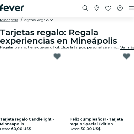
Mineápolis
Tarjetas Regalo
Tarjetas regalo: Regala
experiencias en Mineápolis
Regalar bien no tiene que ser difícil. Elige la tarjeta, personaliza el monto y regala una experiencia que de verdad van a recordar. Rápido, flexible y sin margen de error.
Ver más
Tarjeta regalo Candlelight -
¡Feliz cumpleaños! - Tarjeta
Minneapolis
regalo Special Edition
Desde
60,00 US$
Desde
30,00 US$