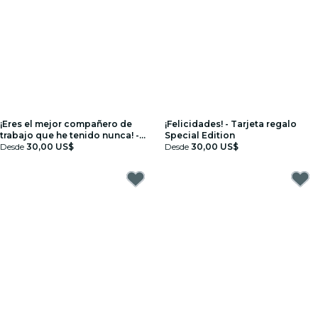
¡Eres el mejor compañero de
¡Felicidades! - Tarjeta regalo
trabajo que he tenido nunca! -
Special Edition
Tarjeta regalo Special Edition
Desde
30,00 US$
Desde
30,00 US$