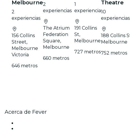
Melbourne
Theatre
2
1
experiencias
experiencia
2
10
experiencias
experiencias
The Atrium
191 Collins
Federation
St,
156 Collins
188 Collins S
Square,
Melbourne
Street,
Melbourne
Melbourne
Melbourne
727 metros
752 metros
Victoria
660 metros
646 metros
Acerca de Fever
Prensa
Únete al equipo