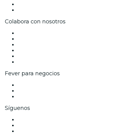
Tarjetas Regalo
Centro de asistencia
Colabora con nosotros
Gestiona tu evento
Publica tu evento
Eventos y beneficios para empresas
Programa de Afiliados
Programa de embajadores e influencers
Colaboraciones de marca
Fever para negocios
Eventos privados y entradas de grupo
Beneficios corporativos
Tarjetas y cupones de regalo corporativos
Síguenos
Facebook
X (Twitter)
Instagram