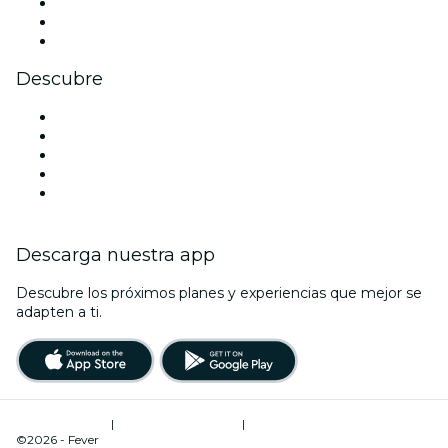
TikTok
LinkedIn
Youtube
Descubre
Locales y espacios de eventos en Melbourne
Hoy
Mañana
Esta semana
Este fin de semana
Descarga nuestra app
Descubre los próximos planes y experiencias que mejor se
adapten a ti.
Términos de uso
|
Política de privacidad
|
Administrador de cookies
©2026 - Fever