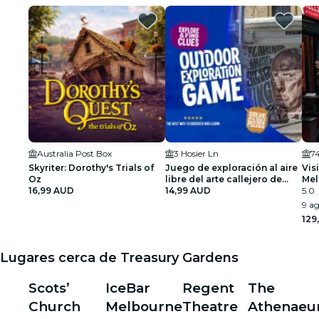
Australia Post Box
3 Hosier Ln
74
Skyriter: Dorothy's Trials of
Juego de exploración al aire
Vis
Oz
libre del arte callejero de
Mel
16,99 AUD
Melbourne
14,99 AUD
5.0
9 ag
129
Lugares cerca de Treasury Gardens
Scots’
IceBar
Regent
The
Church
Melbourne
Theatre
Athenae