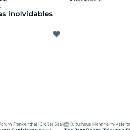
€
s inolvidables
orum Frankenthal (Großer Saal)
Kulturhaus Mannheim-Käferta