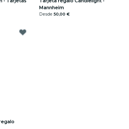
 - Tarjetas
Tarjeta regalo Candlelight -
Mannheim
Desde
50,00 €
 regalo