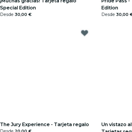
¡Muchas gracias! Tarjeta regalo
Pride Pass -
Special Edition
Edition
Desde
30,00 €
Desde
30,00 
The Jury Experience - Tarjeta regalo
Un vistazo a
Desde
20,00 €
Tarjetas reg