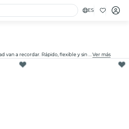
ES
Regalar bien no tiene que ser difícil. Elige la tarjeta, personaliza el importe y regala una experiencia que de verdad van a recordar. Rápido, flexible y sin margen de error.
Ver más