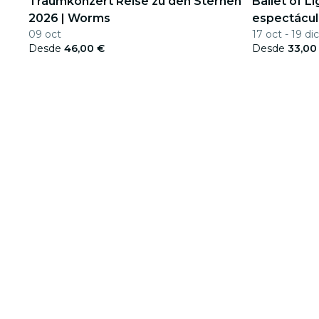
Traumkonzert Reise zu den Sternen
Ballet of L
2026 | Worms
espectácul
09 oct
17 oct - 19 dic
Desde
46,00 €
Desde
33,00