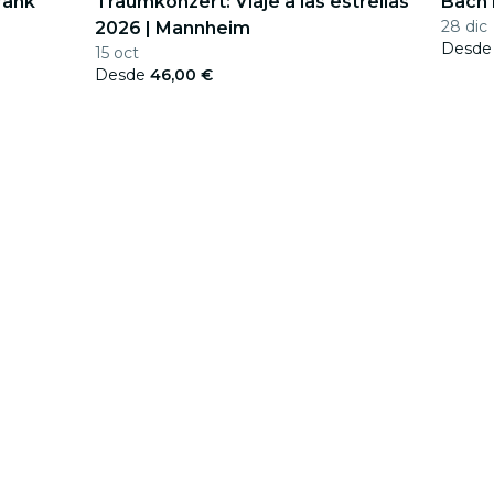
rank
Traumkonzert: Viaje a las estrellas
Bach 
28 dic
2026 | Mannheim
Desd
15 oct
Desde
46,00 €