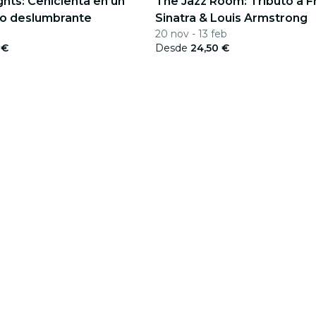
ights: Cenicienta en un
The Jazz Room: Tributo a F
o deslumbrante
Sinatra & Louis Armstrong
20 nov - 13 feb
 €
Desde
24,50 €