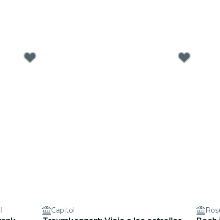
l
Capitol
Rose