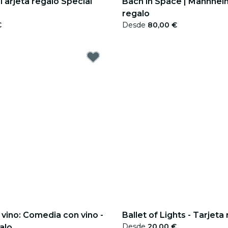
 Tarjeta regalo Special
Bach in Space | Mannheim
regalo
€
Desde
80,00 €
l vino: Comedia con vino -
Ballet of Lights - Tarjeta
Desde
20,00 €
alo