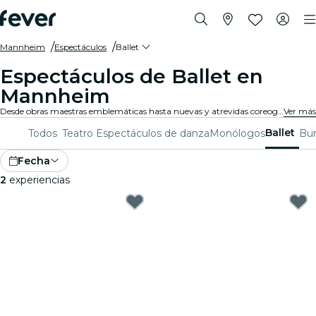
Mannheim
Espectáculos
Ballet
Espectáculos de Ballet en
Mannheim
Desde obras maestras emblemáticas hasta nuevas y atrevidas coreografías, Mannheim ofrece una variada gama de espectáculos de ballet para cautivar a públicos de todas las edades. Piérdete en los impresionantes movimientos, el asombroso vestuario y la emotiva narrativa que definen esta exquisita forma de arte.
Ver más
Ballet
Todos
Teatro
Espectáculos de danza
Monólogos
Bur
Fecha
2
experiencias