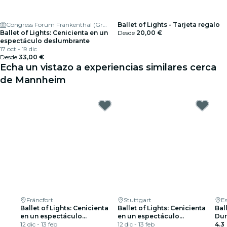
Congress Forum Frankenthal (Großer Saal)
Ballet of Lights - Tarjeta regalo
Ballet of Lights: Cenicienta en un
Desde
20,00 €
espectáculo deslumbrante
17 oct - 19 dic
Desde
33,00 €
Echa un vistazo a experiencias similares cerca
de Mannheim
Fráncfort
Stuttgart
E
Ballet of Lights: Cenicienta
Ballet of Lights: Cenicienta
Ball
en un espectáculo
en un espectáculo
Dur
deslumbrante
12 dic - 13 feb
deslumbrante
12 dic - 13 feb
esp
4.3