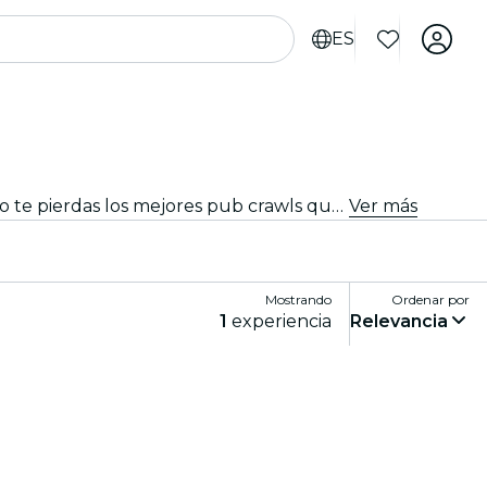
ES
¿Buscas tu próxima fiesta? Recorre bares, disfruta de bebidas deliciosas y conoce nuevos amigos en el camino. ¡No te pierdas los mejores pub crawls que Mánchester tiene para ofrecer!
Ver más
Mostrando
Ordenar por
1
experiencia
Relevancia