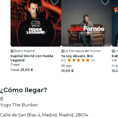
Teatro Kapital
La Parroquia del Humor
L
Kapital World con Fedde
Ya soy Abuelo, Bro
Kab
Legrand
5.0
(1)
4.8
11 sept
28 ago
14 a
Desde
25,00 €
10,00 €
10,
¿Cómo llegar?
Yugo The Bunker
Calle de San Blas, 4, Madrid, Madrid, 28014