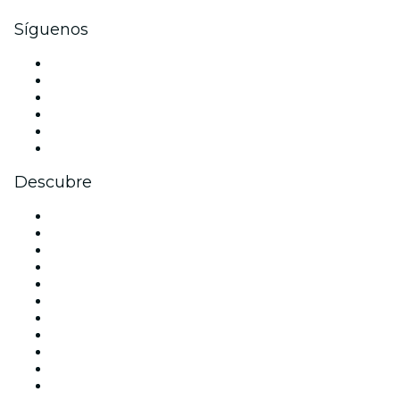
Síguenos
Facebook
X (Twitter)
Instagram
TikTok
LinkedIn
Youtube
Descubre
Locales y espacios de eventos en Madrid
España
Hoy
Mañana
Esta semana
Este fin de semana
Halloween
San Valentín
Team Building Madrid
La La Love You
Viva Suecia