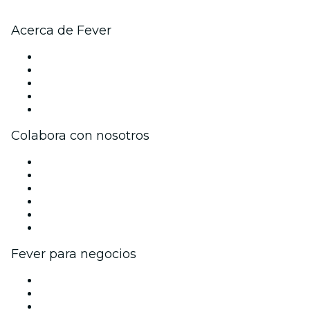
Acerca de Fever
Prensa
Únete al equipo
Becas de Excelencia
Tarjetas Regalo
Centro de asistencia
Colabora con nosotros
Gestiona tu evento
Publica tu evento
Eventos y beneficios para empresas
Programa de Afiliados
Programa de embajadores e influencers
Colaboraciones de marca
Fever para negocios
Eventos privados y entradas de grupo
Beneficios corporativos
Tarjetas y cupones de regalo corporativos