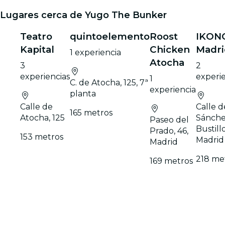
Lugares cerca de Yugo The Bunker
Teatro
quintoelemento
Roost
IKON
Kapital
Chicken
Madri
1 experiencia
Atocha
3
2
experiencias
experie
1
C. de Atocha, 125, 7ª
experiencia
planta
Calle de
Calle d
165 metros
Atocha, 125
Sánch
Paseo del
Bustillo
Prado, 46,
153 metros
Madrid
Madrid
218 me
169 metros