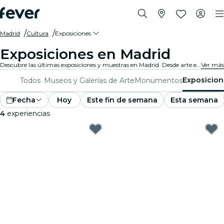
Madrid
Cultura
Exposiciones
Exposiciones en Madrid
Descubre las últimas exposiciones y muestras en Madrid. Desde arte e historia hasta ciencia y tecnología, explora fascinantes exposiciones que despiertan tu curiosidad.
Ver más
Exposicion
Todos
Museos y Galerías de Arte
Monumentos
Fecha
Hoy
Este fin de semana
Esta semana
4
experiencias