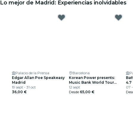
Lo mejor de Madrid: Experiencias inolvidables
Palacio de la Prensa
Barcelona
Pa
Edgar Allan Poe Speakeasy
Korean Power presents:
Bat
Madrid
Music Bank World Tour
4.7
19 sept - 31 oct
Barcelona 2026 en Estadi
12 sept
07 
36,00 €
Olímpic
Desde
65,00 €
Des