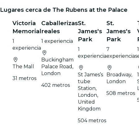
Lugares cerca de The Rubens at the Palace
Victoria
Caballerizas
St.
St.
Memorial
reales
James's
James's
Park
Park
1
1 experiencia
experiencia
1
7
1
experiencia
experiencias
Buckingham
The Mall
Palace Road,
London
St James’s
Broadway,
31 metros
tube
London
402 metros
Station,
508 metros
London,
United
Kingdom
504 metros