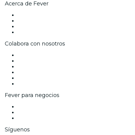
Acerca de Fever
Prensa
Únete al equipo
Tarjetas Regalo
Centro de asistencia
Colabora con nosotros
Gestiona tu evento
Publica tu evento
Eventos y beneficios para empresas
Programa de Afiliados
Programa de embajadores e influencers
Colaboraciones de marca
Fever para negocios
Eventos privados y entradas de grupo
Beneficios corporativos
Tarjetas y cupones de regalo corporativos
Síguenos