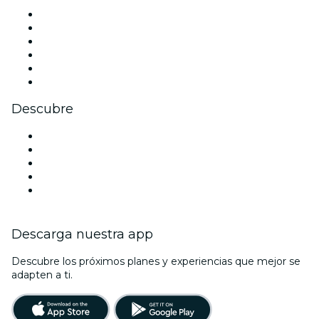
Facebook
X (Twitter)
Instagram
TikTok
LinkedIn
Youtube
Descubre
Locales y espacios de eventos en Londres
Hoy
Mañana
Esta semana
Este fin de semana
Descarga nuestra app
Descubre los próximos planes y experiencias que mejor se
adapten a ti.