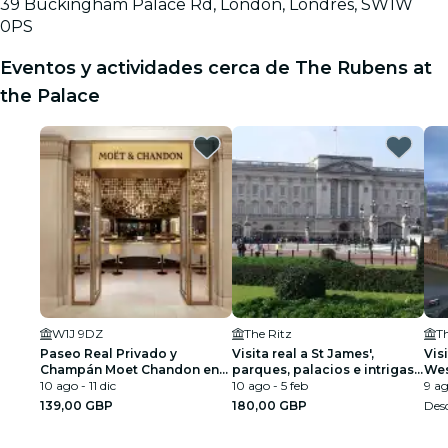
39 Buckingham Palace Rd, London, Londres, SW1W
0PS
Eventos y actividades cerca de The Rubens at
the Palace
W1J 9DZ
The Ritz
Th
Paseo Real Privado y
Visita real a St James',
Vis
Champán Moet Chandon en
parques, palacios e intrigas
Wes
Harrods
10 ago - 11 dic
reales
10 ago - 5 feb
Sal
9 ag
139,00 GBP
180,00 GBP
Des