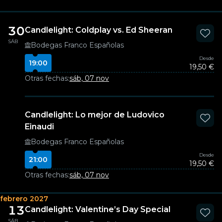
30
Candlelight: Coldplay vs. Ed Sheeran
SÁB
Bodegas Franco Españolas
Desde
19:00
19,50 €
Otras fechas:
sáb, 07 nov
Candlelight: Lo mejor de Ludovico
Einaudi
Bodegas Franco Españolas
Desde
21:00
19,50 €
Otras fechas:
sáb, 07 nov
febrero 2027
13
Candlelight: Valentine’s Day Special
SÁB