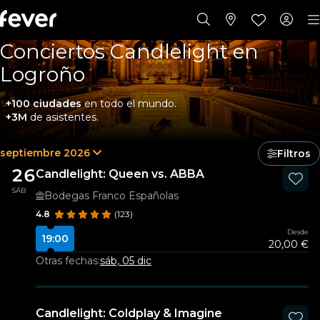
Conciertos Candlelight en
Logroño
+100 ciudades
en todo el mundo.
+3M
de asistentes.
septiembre 2026
Filtros
26
Candlelight: Queen vs. ABBA
SÁB
Bodegas Franco Españolas
4.8
(123)
Desde
19:00
20,00 €
Otras fechas:
sáb, 05 dic
Candlelight: Coldplay & Imagine