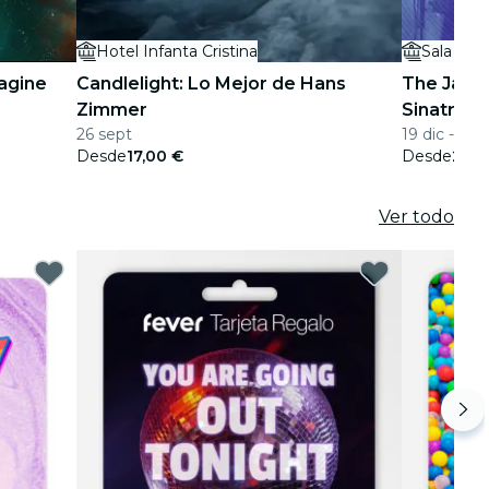
Hotel Infanta Cristina
Sala Víbo
magine
Candlelight: Lo Mejor de Hans
The Jazz 
Zimmer
Sinatra y
26 sept
19 dic - 13 
Desde
17,00 €
Desde
25,0
Ver todo