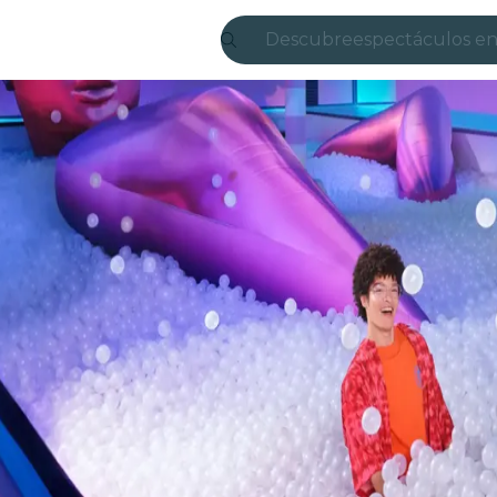
Descubre
espectáculos en
Madrid
candlelight
Londres
experiencias y 
São Paulo
exposiciones
Seúl
recorridos por l
conciertos