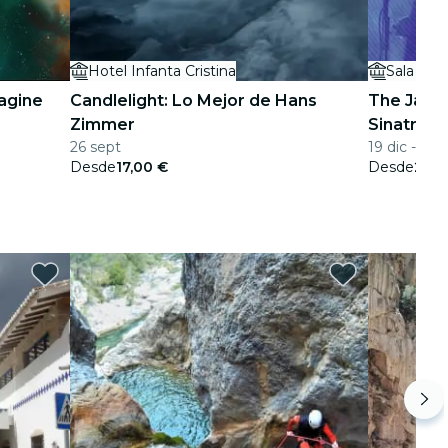
Hotel Infanta Cristina
Sala Víbo
magine
Candlelight: Lo Mejor de Hans
The Jazz 
Zimmer
Sinatra y
26 sept
19 dic - 13 
Desde
17,00 €
Desde
25,0