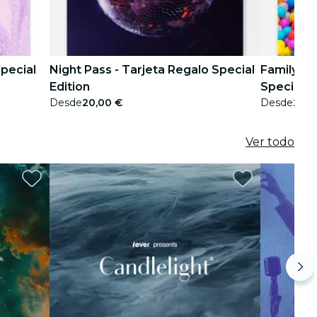
Special
Night Pass - Tarjeta Regalo Special
Family Pa
Edition
Special E
Desde
20,00 €
Desde
20,0
Ver todo