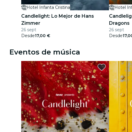
Hotel Infanta Cristina
Hotel In
conciertos
Candlelight: Lo Mejor de Hans
Candlelig
restaurantes
Zimmer
Dragons
26 sept
26 sept
cine
Desde
17,00 €
Desde
17,0
Eventos de música