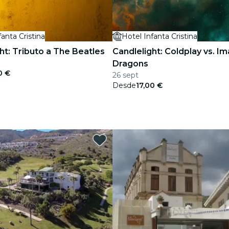
fanta Cristina
Hotel Infanta Cristina
ht: Tributo a The Beatles
Candlelight: Coldplay vs. I
Dragons
0 €
26 sept
Desde
17,00 €