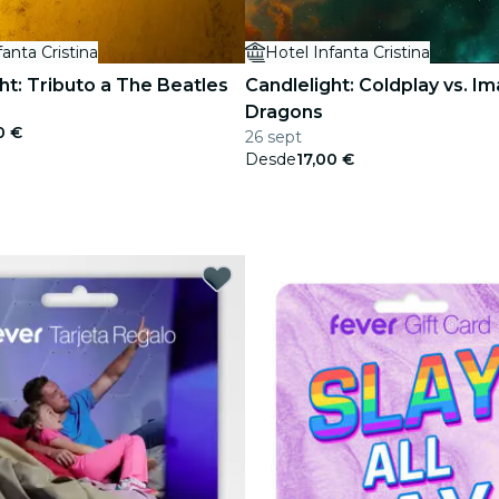
fanta Cristina
Hotel Infanta Cristina
ht: Tributo a The Beatles
Candlelight: Coldplay vs. I
Dragons
0 €
26 sept
Desde
17,00 €