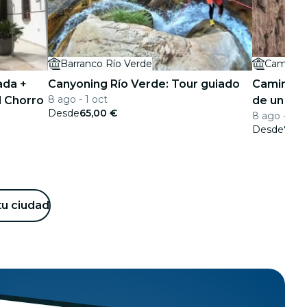
Barranco Río Verde
Caminito
ada +
Canyoning Río Verde: Tour guiado
Caminito 
8 ago - 1 oct
l Chorro
de un dí
Desde
65,00 €
8 ago - 29 
Desde
75,0
tu ciudad