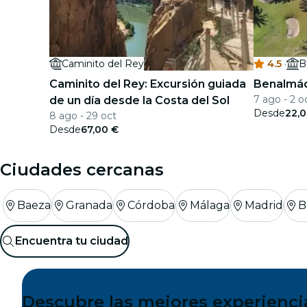
Caminito del Rey
4.5
·
B
Caminito del Rey: Excursión guiada
Benalmád
7 ago - 2 o
de un día desde la Costa del Sol
Desde
22,
8 ago - 29 oct
Desde
67,00 €
Ciudades cercanas
Baeza
Granada
Córdoba
Málaga
Madrid
B
Encuentra tu ciudad
Descubre las mejores experienci