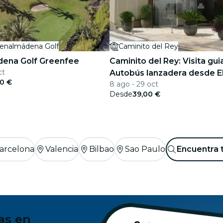
enalmádena Golf
Caminito del Rey
ena Golf Greenfee
Caminito del Rey: Visita gui
ct
Autobús lanzadera desde E
00 €
8 ago - 29 oct
Desde
39,00 €
arcelona
Valencia
Bilbao
Sao Paulo
Encuentra 
as en