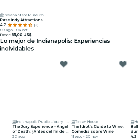
Indiana State Museum
Pase Indy Attractions
4.7
(3)
09 ago - 04 oct
Desde
65,00 US$
Lo mejor de Indianapolis: Experiencias
inolvidables
Indianapolis Public Library - Central Library
Tinker House
He
The Jury Experience – Angel
The Idiot’s Guide to Wine:
Ball
of Death: ¿Antes del fin del
Comedia sobre Wine
dur
día?
30 ago
11 sept - 20 nov
esp
4.3