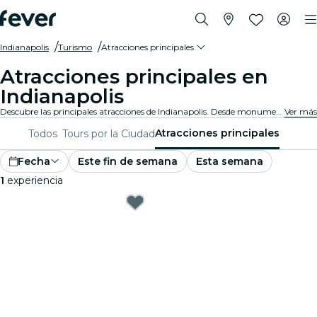
Indianapolis
Turismo
Atracciones principales
Atracciones principales en
Indianapolis
Descubre las principales atracciones de Indianapolis. Desde monumentos icónicos y espacios culturales hasta parques impresionantes y rincones escondidos, explora los lugares imperdibles con estas experiencias. ¡Descubre qué hace única a Indianapolis!
Ver más
Atracciones principales
Todos
Tours por la Ciudad
Fecha
Este fin de semana
Esta semana
1
experiencia