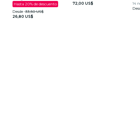
72,00 US$
14 n
Hasta 20% de descuento
Des
Desde
33,50 US$
26,80 US$