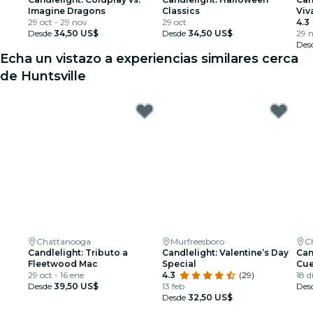
Imagine Dragons
Classics
Viv
29 oct - 29 nov
29 oct
4.3
Desde
34,50 US$
Desde
34,50 US$
29 
Des
Echa un vistazo a experiencias similares cerca
de Huntsville
Chattanooga
Murfreesboro
C
Candlelight: Tributo a
Candlelight: Valentine’s Day
Can
Fleetwood Mac
Special
Cue
29 oct - 16 ene
4.3
(29)
18 d
Desde
39,50 US$
13 feb
Des
Desde
32,50 US$