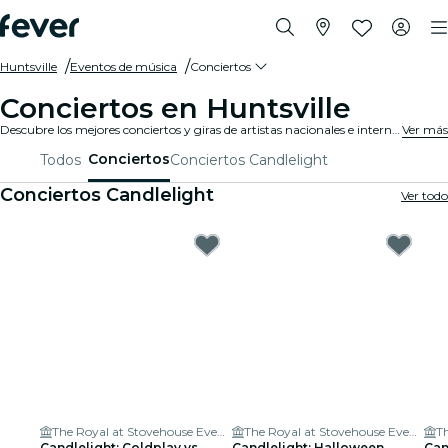
Huntsville
Eventos de música
Conciertos
Conciertos en Huntsville
Descubre los mejores conciertos y giras de artistas nacionales e internacionales en Huntsville. ¡Compra tu boleto en Fever, y disfruta de la mejor música!
Ver más
Conciertos
Todos
Conciertos Candlelight
Conciertos Candlelight
Ver todo
The Royal at Stovehouse Event Center
The Royal at Stovehouse Event Center
Candlelight: Coldplay vs.
Candlelight: Halloween
Can