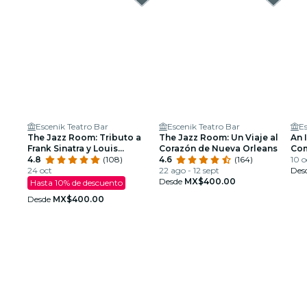
Escenik Teatro Bar
Escenik Teatro Bar
Es
The Jazz Room: Tributo a
The Jazz Room: Un Viaje al
An 
Frank Sinatra y Louis
Corazón de Nueva Orleans
Com
Armstrong
4.8
(108)
4.6
(164)
10 o
24 oct
22 ago - 12 sept
Des
Desde
MX$400.00
Hasta 10% de descuento
Desde
MX$400.00