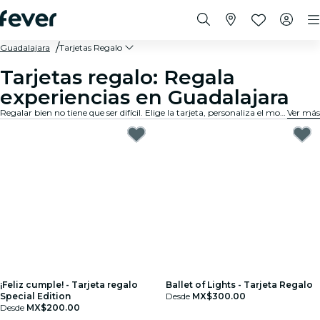
Guadalajara
Tarjetas Regalo
Tarjetas regalo: Regala
experiencias en Guadalajara
Regalar bien no tiene que ser difícil. Elige la tarjeta, personaliza el monto y regala una experiencia que de verdad van a recordar. Rápido, flexible y sin margen de error.
Ver más
¡Feliz cumple! - Tarjeta regalo
Ballet of Lights - Tarjeta Regalo
Special Edition
Desde
MX$300.00
Desde
MX$200.00