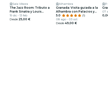
Sala Víbora
Alhambra
P.
The Jazz Room: Tributo a
Granada: Visita guiada a la
Gra
Frank Sinatra y Louis
Alhambra con Palacios y
07 a
Armstrong
19 dic - 13 feb
Jardines Nazaríes
5.0
(1)
0,0
Desde
25,00 €
08 ago - 03 oct
Desde
49,00 €