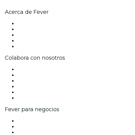
Acerca de Fever
Prensa
Únete al equipo
Becas de Excelencia
Tarjetas Regalo
Centro de asistencia
Colabora con nosotros
Gestiona tu evento
Publica tu evento
Eventos y beneficios para empresas
Programa de Afiliados
Programa de embajadores e influencers
Colaboraciones de marca
Fever para negocios
Eventos privados y entradas de grupo
Beneficios corporativos
Tarjetas y cupones de regalo corporativos