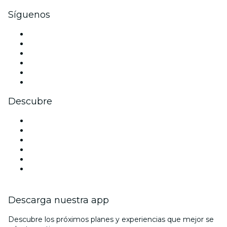
Síguenos
Facebook
X (Twitter)
Instagram
TikTok
LinkedIn
Youtube
Descubre
Locales y espacios de eventos en Gran Canaria
España
Halloween
San Valentín
La La Love You
Viva Suecia
Descarga nuestra app
Descubre los próximos planes y experiencias que mejor se