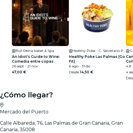
Bull Reina Isabel & Spa
Healthy Poke - C. Secretario Padilla
Ga
An Idiot’s Guide to Wine:
Healthy Poke Las Palmas (Go
Can
Comedia entre copas
Fit)
Col
26 sept - 21 nov
6 ago - 31 dic
4.8
47,00 €
Desde
14,50 €
4 se
Des
¿Cómo llegar?
Mercado del Puerto
Calle Albareda, 76, Las Palmas de Gran Canaria, Gran
Canaria, 35008