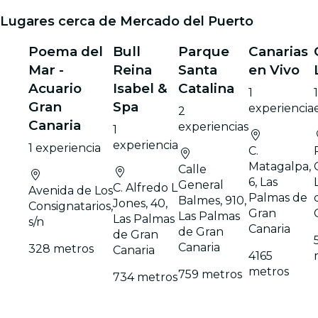
Lugares cerca de Mercado del Puerto
Poema del
Bull
Parque
Canarias
Mar -
Reina
Santa
en Vivo
Acuario
Isabel &
Catalina
1
Gran
Spa
experiencia
2
Canaria
experiencias
1
experiencia
1 experiencia
C.
Matagalpa,
Calle
6, Las
General
C. Alfredo L
Avenida de Los
Palmas de
Balmes, 910,
Jones, 40,
Consignatarios,
Gran
Las Palmas
Las Palmas
s/n
Canaria
de Gran
de Gran
Canaria
328 metros
Canaria
4165
metros
759 metros
734 metros