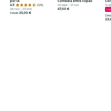
por IA
Comedia entre copas
Cor
4.5
(125)
26 sept - 21 nov
12 s
28 nov - 23 ene
47,00 €
Has
Desde
25,00 €
Des
23,