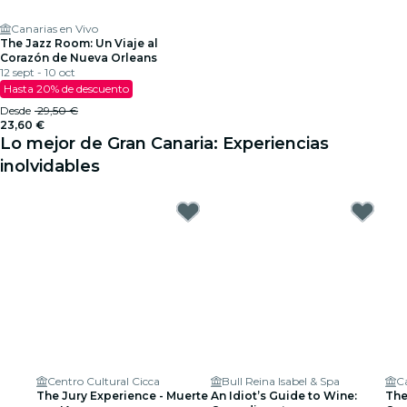
Canarias en Vivo
The Jazz Room: Un Viaje al
Corazón de Nueva Orleans
12 sept - 10 oct
Hasta 20% de descuento
Desde
29,50 €
23,60 €
Lo mejor de Gran Canaria: Experiencias
inolvidables
Centro Cultural Cicca
Bull Reina Isabel & Spa
Ca
The Jury Experience - Muerte
An Idiot’s Guide to Wine:
The