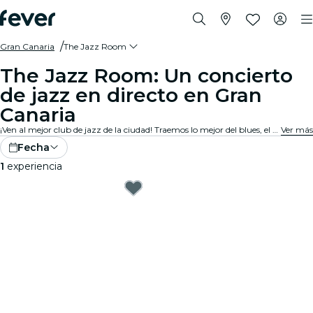
Gran Canaria
The Jazz Room
The Jazz Room: Un concierto
de jazz en directo en Gran
Canaria
¡Ven al mejor club de jazz de la ciudad! Traemos lo mejor del blues, el soul y el jazz en direto con un ambiente íntimo. Cada nota cuenta una historia, cada improvisación y cada canción conmueven al público. ¡Descubre los tributos y conciertos de jazz cerca de ti!
Ver más
Fecha
1
experiencia