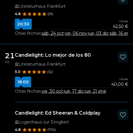
Literaturhaus Frankfurt
4.8
(31)
Desde
20:30
42,50 €
Otras fechas:
sáb, 24 oct
·
vie, 06 nov
·
jue, 03 dic
·
sáb, 16 ene
·
21
Candlelight: Lo mejor de los 80
VIE
Literaturhaus Frankfurt
5.0
(12)
Desde
18:00
40,00 €
Otras fechas:
vie, 30 oct
·
jue, 17 dic
·
jue, 21 ene
Candlelight: Ed Sheeran & Coldplay
Logenhaus zur Einigkeit
4.8
(710)