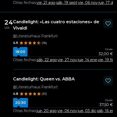
Otras fechas:
vie, 21 ago
·
sáb, 19 sept
·
vie, 06 nov
·
jue, 17 dic
24
Candlelight: «Las cuatro estaciones» de
Vivaldi
SÁB
Literaturhaus Frankfurt
4.6
(16)
Desde
18:00
32,00 €
Otras fechas:
sáb, 22 ago
·
vie, 27 nov
·
jue, 14 ene
·
vie, 19 feb
Candlelight: Queen vs. ABBA
Literaturhaus Frankfurt
4.8
(31)
Desde
20:30
37,50 €
Otras fechas:
jue, 20 ago
·
vie, 06 nov
·
jue, 03 dic
·
sáb, 16 ene