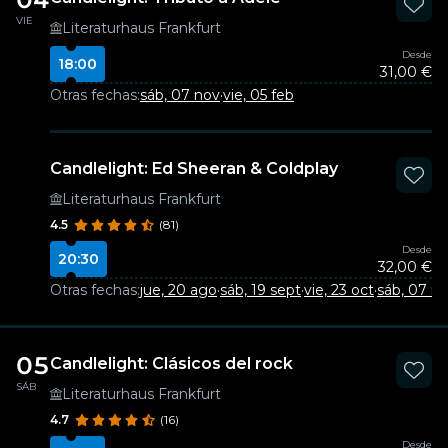
VIE
Literaturhaus Frankfurt
Desde
18:00
31,00 €
Otras fechas:
sáb, 07 nov
·
vie, 05 feb
Candlelight: Ed Sheeran & Coldplay
Literaturhaus Frankfurt
4.5
(81)
Desde
20:30
32,00 €
Otras fechas:
jue, 20 ago
·
sáb, 19 sept
·
vie, 23 oct
·
sáb, 07 n
05
Candlelight: Clásicos del rock
SÁB
Literaturhaus Frankfurt
4.7
(16)
Desde