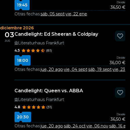
Desde
19:45
36,50 €
Otras fechas:
sáb, 05 sept
·
vie, 22 ene
diciembre 2026
03
Candlelight: Ed Sheeran & Coldplay
JUE
Literaturhaus Frankfurt
4.5
(81)
Desde
18:00
36,00 €
Otras fechas:
jue, 20 ago
·
vie, 04 sept
·
sáb, 19 sept
·
vie, 23 o
Candlelight: Queen vs. ABBA
Literaturhaus Frankfurt
4.8
(31)
Desde
20:30
36,50 €
Otras fechas:
jue, 20 ago
·
sáb, 24 oct
·
vie, 06 nov
·
sáb, 16 en