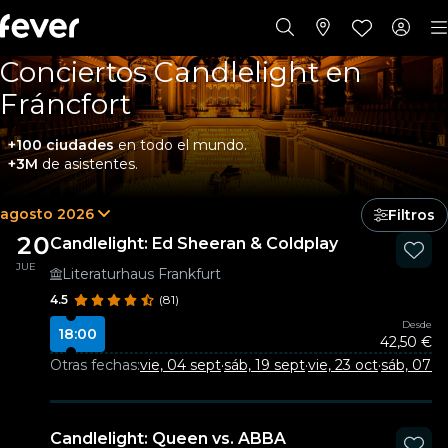
Conciertos Candlelight en
Fráncfort
+100 ciudades
en todo el mundo.
+3M
de asistentes.
agosto 2026
Filtros
20
Candlelight: Ed Sheeran & Coldplay
JUE
Literaturhaus Frankfurt
4.5
(81)
Desde
18:00
42,50 €
Otras fechas:
vie, 04 sept
·
sáb, 19 sept
·
vie, 23 oct
·
sáb, 07 n
Candlelight: Queen vs. ABBA