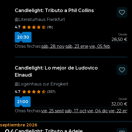
Candlelight: Tributo a Phil Collins
Literaturhaus Frankfurt
4.7
(18)
Desde
20:30
28,50 €
Otras fechas:
sáb, 28 nov
·
sáb, 23 ene
·
vie, 05 feb
Candlelight: Lo mejor de Ludovico
Einaudi
Logenhaus zur Einigkeit
4.7
(357)
Desde
21:00
32,00 €
Otras fechas:
vie, 25 sept
·
sáb, 17 oct
·
vie, 04 dic
·
vie, 22 ene
·
septiembre 2026
04
Candlelight: Tributo a Adele