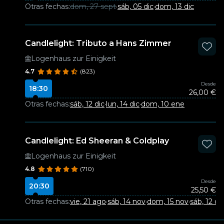
Otras fechas:
dom, 27 sept
·
sáb, 05 dic
·
dom, 13 dic
Candlelight: Tributo a Hans Zimmer
Logenhaus zur Einigkeit
4.7
(823)
Desde
18:30
26,00 €
Otras fechas:
sáb, 12 dic
·
lun, 14 dic
·
dom, 10 ene
Candlelight: Ed Sheeran & Coldplay
Logenhaus zur Einigkeit
4.8
(710)
Desde
20:30
25,50 €
Otras fechas:
vie, 21 ago
·
sáb, 14 nov
·
dom, 15 nov
·
sáb, 12 di