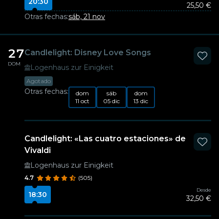
20:30
25,50 €
Otras fechas:
sáb, 21 nov
27
Candlelight: Disney Love Songs
DOM
Logenhaus zur Einigkeit
Agotado
Otras fechas:
dom
sáb
dom
11 oct
05 dic
13 dic
Candlelight: «Las cuatro estaciones» de
Vivaldi
Logenhaus zur Einigkeit
4.7
(505)
Desde
18:30
32,50 €