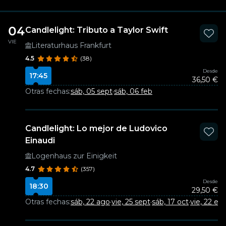
04
Candlelight: Tributo a Taylor Swift
VIE
Literaturhaus Frankfurt
4.5
(38)
Desde
17:45
36,50 €
Otras fechas:
sáb, 05 sept
·
sáb, 06 feb
Candlelight: Lo mejor de Ludovico
Einaudi
Logenhaus zur Einigkeit
4.7
(357)
Desde
18:30
29,50 €
Otras fechas:
sáb, 22 ago
·
vie, 25 sept
·
sáb, 17 oct
·
vie, 22 en