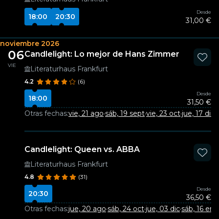
Desde
18:00
20:30
31,00 €
noviembre 2026
06
Candlelight: Lo mejor de Hans Zimmer
VIE
Literaturhaus Frankfurt
4.2
(6)
Desde
18:00
31,50 €
Otras fechas:
vie, 21 ago
·
sáb, 19 sept
·
vie, 23 oct
·
jue, 17 dic
Candlelight: Queen vs. ABBA
Literaturhaus Frankfurt
4.8
(31)
Desde
20:30
36,50 €
Otras fechas:
jue, 20 ago
·
sáb, 24 oct
·
jue, 03 dic
·
sáb, 16 ene