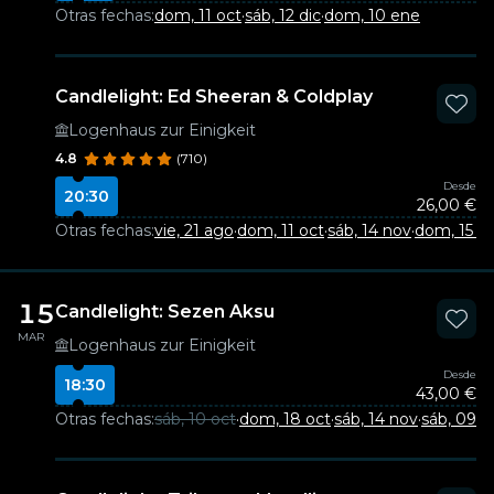
Otras fechas:
dom, 11 oct
·
sáb, 12 dic
·
dom, 10 ene
Candlelight: Ed Sheeran & Coldplay
Logenhaus zur Einigkeit
4.8
(710)
Desde
20:30
26,00 €
Otras fechas:
vie, 21 ago
·
dom, 11 oct
·
sáb, 14 nov
·
dom, 15 n
15
Candlelight: Sezen Aksu
MAR
Logenhaus zur Einigkeit
Desde
18:30
43,00 €
Otras fechas:
sáb, 10 oct
·
dom, 18 oct
·
sáb, 14 nov
·
sáb, 09 