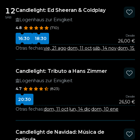
12
Candlelight: Ed Sheeran & Coldplay
SÁB
Logenhaus zur Einigkeit
4.8
(710)
Desde
16:30
18:30
26,00 €
Otras fechas:
vie, 21 ago
·
dom, 11 oct
·
sáb, 14 nov
·
dom, 15 n
Candlelight: Tributo a Hans Zimmer
Logenhaus zur Einigkeit
4.7
(823)
Desde
20:30
26,50 €
Otras fechas:
dom, 11 oct
·
lun, 14 dic
·
dom, 10 ene
Candlelight de Navidad: Música de
película