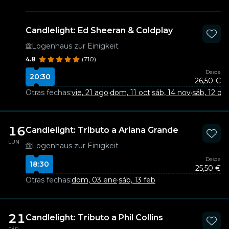
Candlelight: Ed Sheeran & Coldplay
Logenhaus zur Einigkeit
4.8
(710)
Desde
20:30
26,50 €
Otras fechas:
vie, 21 ago
·
dom, 11 oct
·
sáb, 14 nov
·
sáb, 12 dic
·
16
Candlelight: Tributo a Ariana Grande
LUN
Logenhaus zur Einigkeit
Desde
18:30
25,50 €
Otras fechas:
dom, 03 ene
·
sáb, 13 feb
21
Candlelight: Tributo a Phil Collins