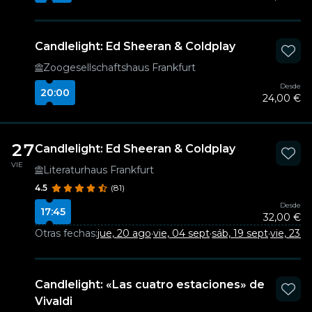
Candlelight: Ed Sheeran & Coldplay
Zoogesellschaftshaus Frankfurt
Desde
20:00
24,00 €
27
Candlelight: Ed Sheeran & Coldplay
VIE
Literaturhaus Frankfurt
4.5
(81)
Desde
17:45
32,00 €
Otras fechas:
jue, 20 ago
·
vie, 04 sept
·
sáb, 19 sept
·
vie, 23 o
Candlelight: «Las cuatro estaciones» de
Vivaldi