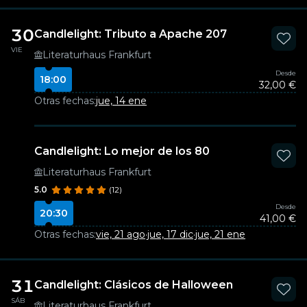
30
Candlelight: Tributo a Apache 207
VIE
Literaturhaus Frankfurt
Desde
18:00
32,00 €
Otras fechas:
jue, 14 ene
Candlelight: Lo mejor de los 80
Literaturhaus Frankfurt
5.0
(12)
Desde
20:30
41,00 €
Otras fechas:
vie, 21 ago
·
jue, 17 dic
·
jue, 21 ene
31
Candlelight: Clásicos de Halloween
SÁB
Literaturhaus Frankfurt