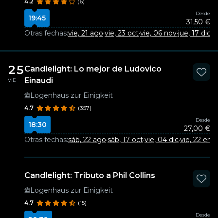
4.2
(6)
Desde
19:45
31,50 €
Otras fechas:
vie, 21 ago
·
vie, 23 oct
·
vie, 06 nov
·
jue, 17 dic
25
Candlelight: Lo mejor de Ludovico
Einaudi
VIE
Logenhaus zur Einigkeit
4.7
(357)
Desde
18:30
27,00 €
Otras fechas:
sáb, 22 ago
·
sáb, 17 oct
·
vie, 04 dic
·
vie, 22 ene
·
Candlelight: Tributo a Phil Collins
Logenhaus zur Einigkeit
4.7
(15)
Desde