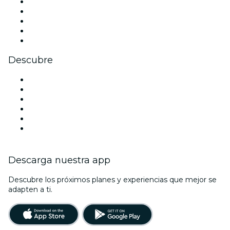
X (Twitter)
Instagram
TikTok
LinkedIn
Youtube
Descubre
Locales y espacios de eventos en Fort Lauderdale
Estados Unidos
Hoy
Mañana
Esta semana
Este fin de semana
Descarga nuestra app
Descubre los próximos planes y experiencias que mejor se
adapten a ti.