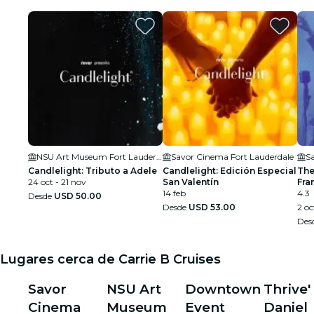
NSU Art Museum Fort Lauderdale
Savor Cinema Fort Lauderdale
S
Candlelight: Tributo a Adele
Candlelight: Edición Especial
The
24 oct - 21 nov
San Valentín
Fra
14 feb
Arm
4.3
Desde
USD 50.00
Desde
USD 53.00
2 oc
Des
Lugares cerca de Carrie B Cruises
Savor
NSU Art
Downtown
Thrive'
Cinema
Museum
Event
Daniel