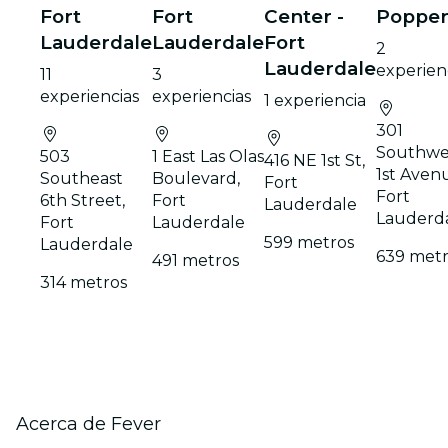
Fort
Fort
Center -
Poppe
Lauderdale
Lauderdale
Fort
2
Lauderdale
experien
11
3
experiencias
experiencias
1 experiencia
301
Southwe
503
1 East Las Olas
416 NE 1st St,
1st Aven
Southeast
Boulevard,
Fort
Fort
6th Street,
Fort
Lauderdale
Lauderd
Fort
Lauderdale
599 metros
Lauderdale
639 metr
491 metros
314 metros
Acerca de Fever