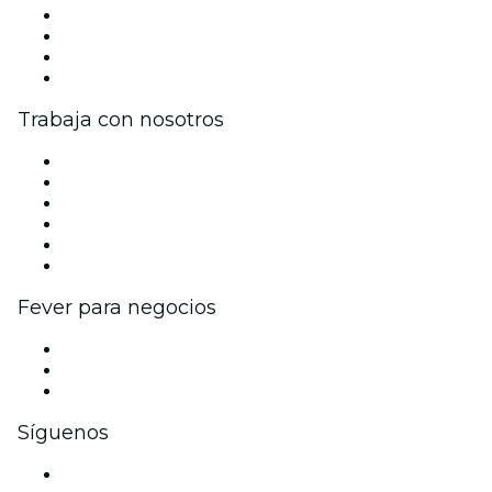
Prensa
Únete al equipo
Tarjetas Regalo
Centro de asistencia
Trabaja con nosotros
Gestiona tu evento
Publica tu evento
Eventos y beneficios para empresas
Programa de Afiliados
Programa de embajadores e influencers
Colaboraciones de marca
Fever para negocios
Eventos privados y boletos de grupo
Beneficios corporativos
Tarjetas y cupones de regalo corporativos
Síguenos
Facebook