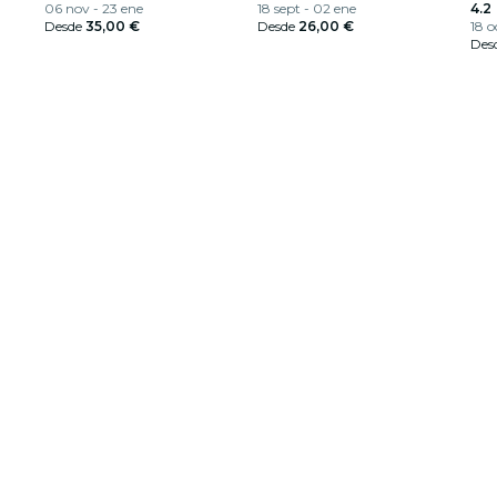
lijk
06 nov - 23 ene
dólares
18 sept - 02 ene
4.2
Desde
35,00 €
Desde
26,00 €
18 o
Des