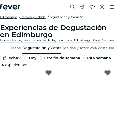
Edimburgo
Comida y Bebida
Degustación y Catas
Experiencias de Degustación
en Edimburgo
Únete a las mejores experiencias de degustación en Edimburgo. Prueba vinos, cervezas artesanales o comida gourmet mientras aprendes de los expertos.
Ver más
Degustación y Catas
Todos
Bebidas y Afterwork
Restaura
Fecha
Hoy
Este fin de semana
Esta semana
14
experiencias