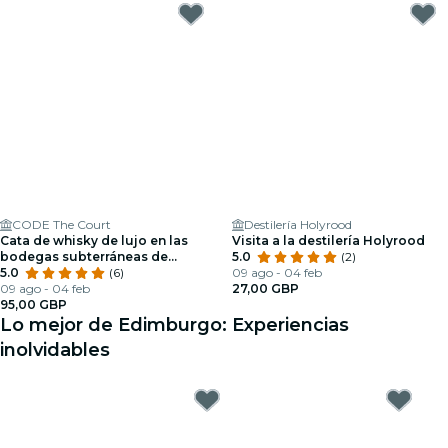
CODE The Court
Destilería Holyrood
Cata de whisky de lujo en las
Visita a la destilería Holyrood
bodegas subterráneas de
5.0
(2)
Edimburgo
5.0
(6)
09 ago - 04 feb
09 ago - 04 feb
27,00 GBP
95,00 GBP
Lo mejor de Edimburgo: Experiencias
inolvidables