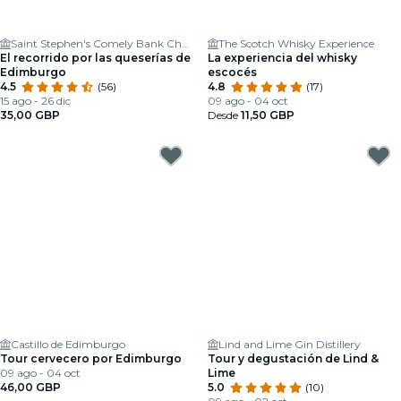
Saint Stephen's Comely Bank Church
The Scotch Whisky Experience
El recorrido por las queserías de
La experiencia del whisky
Edimburgo
escocés
4.5
(56)
4.8
(17)
15 ago - 26 dic
09 ago - 04 oct
35,00 GBP
Desde
11,50 GBP
Castillo de Edimburgo
Lind and Lime Gin Distillery
Tour cervecero por Edimburgo
Tour y degustación de Lind &
09 ago - 04 oct
Lime
46,00 GBP
5.0
(10)