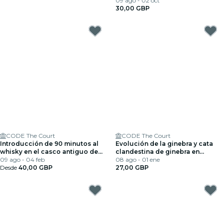
09 ago - 02 oct
30,00 GBP
CODE The Court
CODE The Court
Introducción de 90 minutos al
Evolución de la ginebra y cata
whisky en el casco antiguo de
clandestina de ginebra en
Edimburgo
09 ago - 04 feb
Edimburgo
08 ago - 01 ene
Desde
40,00 GBP
27,00 GBP