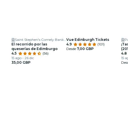
Saint Stephen's Comely Bank Church
Vue Edinburgh Tickets
P
El recorrido por las
4.9
(101)
¡Ta
queserías de Edimburgo
Desde
7,00 GBP
(20
4.5
(56)
4.8
15 ago - 26 dic
15 a
35,00 GBP
Des