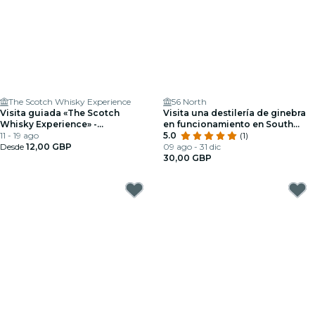
The Scotch Whisky Experience
56 North
Visita guiada «The Scotch
Visita una destilería de ginebra
Whisky Experience» -
en funcionamiento en South
Introducción al whisky
11 - 19 ago
Loch
5.0
(1)
Desde
12,00 GBP
09 ago - 31 dic
30,00 GBP