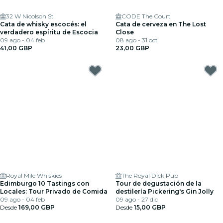
32 W Nicolson St
CODE The Court
Cata de whisky escocés: el
Cata de cerveza en The Lost
verdadero espíritu de Escocia
Close
09 ago - 04 feb
08 ago - 31 oct
41,00 GBP
23,00 GBP
Royal Mile Whiskies
The Royal Dick Pub
Edimburgo 10 Tastings con
Tour de degustación de la
Locales: Tour Privado de Comida
destilería Pickering's Gin Jolly
09 ago - 04 feb
09 ago - 27 dic
Desde
169,00 GBP
Desde
15,00 GBP