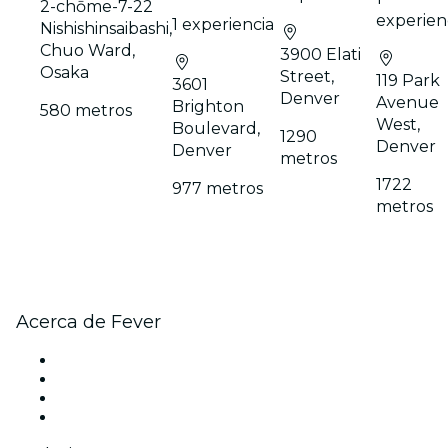
2-chōme-7-22
experien
1 experiencia
Nishishinsaibashi,
Chuo Ward,
3900 Elati
Osaka
Street,
119 Park
3601
Denver
Avenue
Brighton
580 metros
West,
Boulevard,
1290
Denver
Denver
metros
1722
977 metros
metros
Acerca de Fever
Prensa
Únete al equipo
Tarjetas Regalo
Centro de asistencia