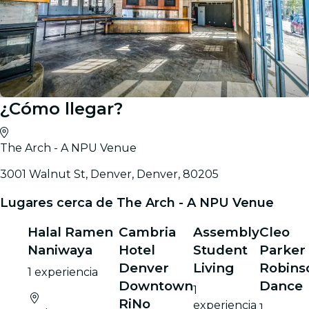
¿Cómo llegar?
Galería
The Arch - A NPU Venue
3001 Walnut St, Denver, Denver, 80205
Lugares cerca de The Arch - A NPU Venue
Halal Ramen
Cambria
Assembly
Cleo
Naniwaya
Hotel
Student
Parker
Denver
Living
Robins
1 experiencia
Downtown
Dance
1
RiNo
experiencia
1