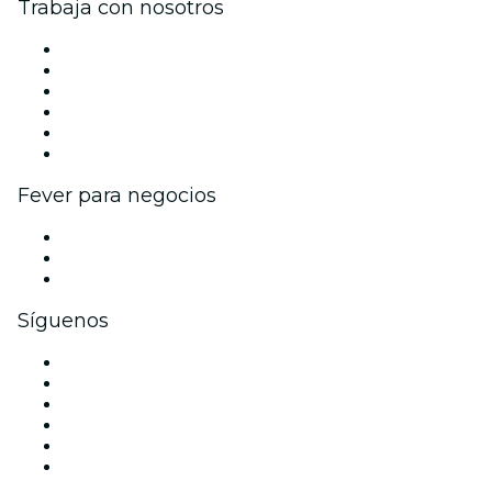
Trabaja con nosotros
Gestiona tu evento
Publica tu evento
Eventos y beneficios para empresas
Programa de Afiliados
Programa de embajadores e influencers
Colaboraciones de marca
Fever para negocios
Eventos privados y boletos de grupo
Beneficios corporativos
Tarjetas y cupones de regalo corporativos
Síguenos
Facebook
X (Twitter)
Instagram
TikTok
LinkedIn
Youtube