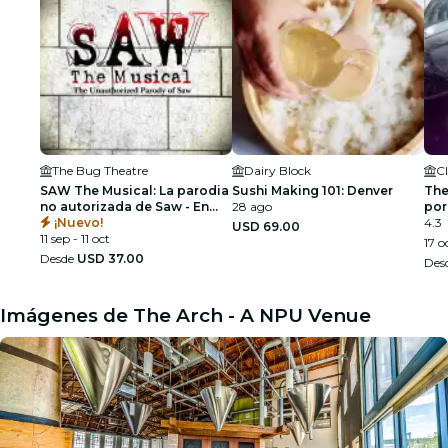
The Bug Theatre
Dairy Block
C
SAW The Musical: La parodia
Sushi Making 101: Denver
The
no autorizada de Saw - En
28 ago
por
vivo desde Nueva York
¡Nuevo!
4.3
USD 69.00
11 sep - 11 oct
17 o
Desde
USD 37.00
Des
Imágenes de The Arch - A NPU Venue