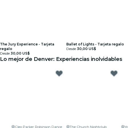
The Jury Experience - Tarjeta
Ballet of Lights - Tarjeta regalo
regalo
Desde
30,00 US$
Desde
30,00 US$
Lo mejor de Denver: Experiencias inolvidables
Cleo Parker Robinson Dance
The Church Nightclub
Yo