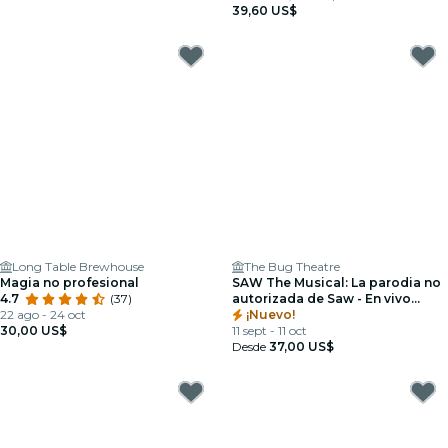
39,60 US$
Long Table Brewhouse
The Bug Theatre
Magia no profesional
SAW The Musical: La parodia no
4.7
(37)
autorizada de Saw - En vivo
22 ago - 24 oct
desde Nueva York
¡Nuevo!
30,00 US$
11 sept - 11 oct
Desde
37,00 US$