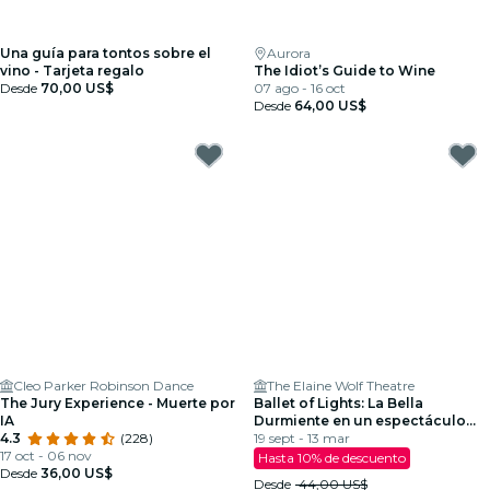
Una guía para tontos sobre el
Aurora
vino - Tarjeta regalo
The Idiot’s Guide to Wine
Desde
70,00 US$
07 ago - 16 oct
Desde
64,00 US$
Cleo Parker Robinson Dance
The Elaine Wolf Theatre
The Jury Experience - Muerte por
Ballet of Lights: La Bella
IA
Durmiente en un espectáculo
4.3
(228)
deslumbrante
19 sept - 13 mar
17 oct - 06 nov
Hasta 10% de descuento
Desde
36,00 US$
Desde
44,00 US$