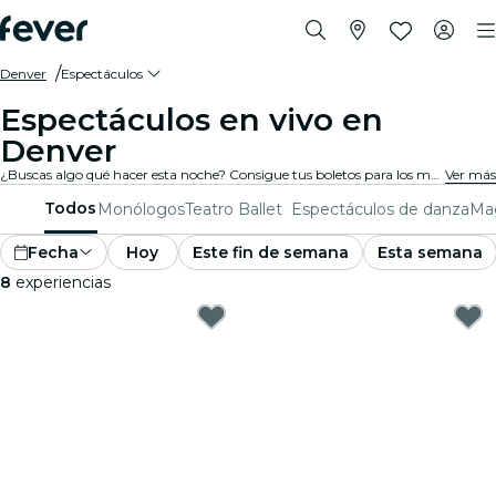
Denver
Espectáculos
Espectáculos en vivo en
Denver
¿Buscas algo qué hacer esta noche? Consigue tus boletos para los mejores espectáculos en vivo en Denver: teatro, shows de comedia, monólogos, magia, y mucho más.
Ver más
Todos
Monólogos
Teatro
Ballet
Espectáculos de danza
Mag
Fecha
Hoy
Este fin de semana
Esta semana
8
experiencias