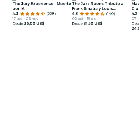
The Jury Experience - Muerte
The Jazz Room: Tributo a
Mac
por IA
Frank Sinatra y Louis
Ciu
4.3
(228)
Armstrong
4.3
(140)
4.2
17 oct - 06 nov
02 oct - 19 dic
07 
Desde
36,00 US$
Desde
31,50 US$
Des
24,