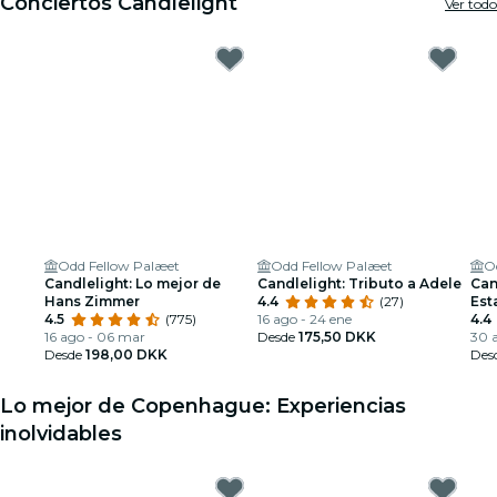
Conciertos Candlelight
Ver todo
Odd Fellow Palæet
Odd Fellow Palæet
O
Candlelight: Lo mejor de
Candlelight: Tributo a Adele
Can
Hans Zimmer
4.4
(27)
Est
4.5
(775)
16 ago - 24 ene
4.4
16 ago - 06 mar
Desde
175,50 DKK
30 
Desde
198,00 DKK
Des
Lo mejor de Copenhague: Experiencias
inolvidables