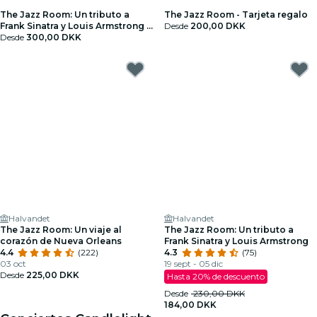
The Jazz Room: Un tributo a
The Jazz Room - Tarjeta regalo
Frank Sinatra y Louis Armstrong -
Desde
200,00 DKK
Tarjeta regalo
Desde
300,00 DKK
Halvandet
Halvandet
The Jazz Room: Un viaje al
The Jazz Room: Un tributo a
corazón de Nueva Orleans
Frank Sinatra y Louis Armstrong
4.4
(222)
4.3
(75)
03 oct
19 sept - 05 dic
Desde
225,00 DKK
Hasta 20% de descuento
Desde
230,00 DKK
184,00 DKK