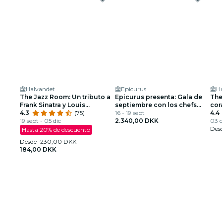
Halvandet
Epicurus
H
The Jazz Room: Un tributo a
Epicurus presenta: Gala de
The
Frank Sinatra y Louis
septiembre con los chefs
cor
Armstrong
4.3
(75)
personales del príncipe y
16 - 19 sept
4.4
19 sept - 05 dic
vocalista
2.340,00 DKK
03 
Des
Hasta 20% de descuento
Desde
230,00 DKK
184,00 DKK