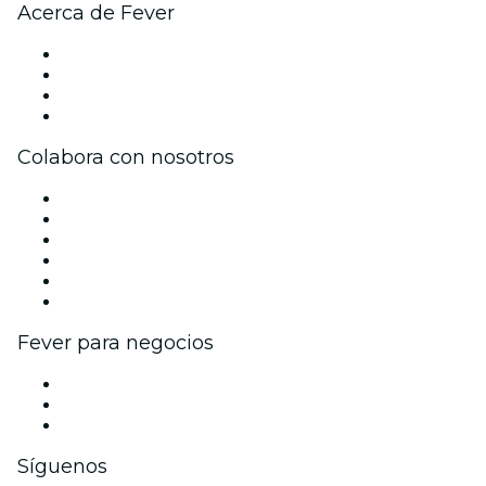
Acerca de Fever
Prensa
Únete al equipo
Tarjetas Regalo
Centro de asistencia
Colabora con nosotros
Gestiona tu evento
Publica tu evento
Eventos y beneficios para empresas
Programa de Afiliación
Programa de embajadores e influencers
Colaboraciones de marca
Fever para negocios
Eventos privados y boletos de grupo
Beneficios corporativos
Tarjetas y cupones de regalo corporativos
Síguenos