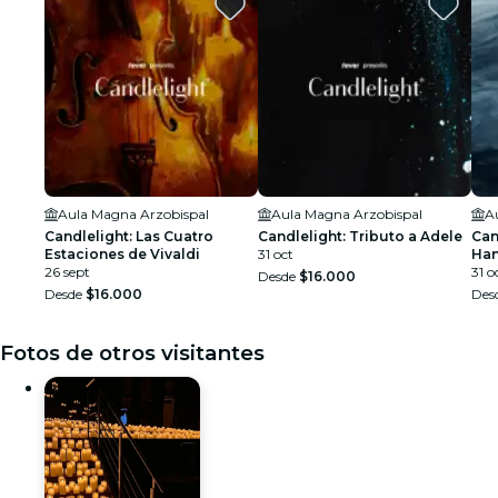
Aula Magna Arzobispal
Aula Magna Arzobispal
A
Candlelight: Las Cuatro
Candlelight: Tributo a Adele
Can
Estaciones de Vivaldi
31 oct
Han
26 sept
31 o
Desde
$16.000
Desde
$16.000
Des
Fotos de otros visitantes