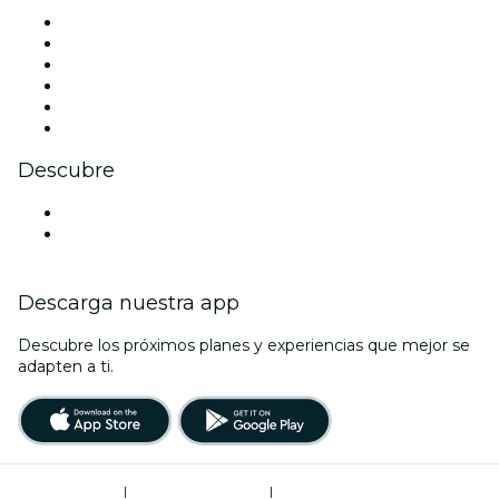
Facebook
X (Twitter)
Instagram
TikTok
LinkedIn
Youtube
Descubre
Locales y espacios de eventos en Concepción
Chile
Descarga nuestra app
Descubre los próximos planes y experiencias que mejor se
adapten a ti.
Términos de uso
|
Política de privacidad
|
Gestión de cookies