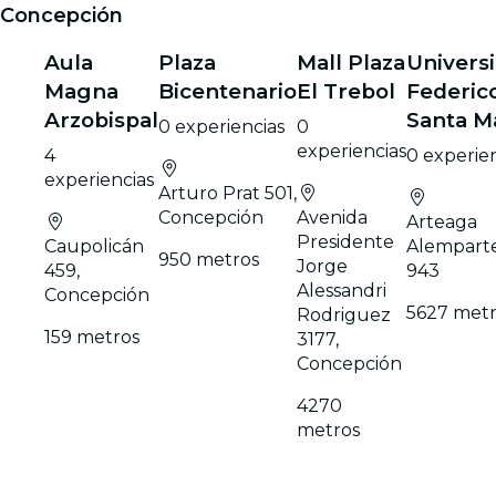
Concepción
Aula
Plaza
Mall Plaza
Univers
Magna
Bicentenario
El Trebol
Federic
Arzobispal
Santa M
0 experiencias
0
experiencias
4
0 experie
experiencias
Arturo Prat 501,
Concepción
Avenida
Arteaga
Presidente
Caupolicán
Alemparte
950 metros
Jorge
459,
943
Alessandri
Concepción
5627 metr
Rodriguez
159 metros
3177,
Concepción
4270
metros