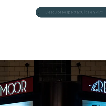
Descubre
espectáculos en vivo
Madrid
candlelight
Londres
experiencias y ciudad
São Paulo
exposiciones
Seúl
recorridos por la ciud
conciertos