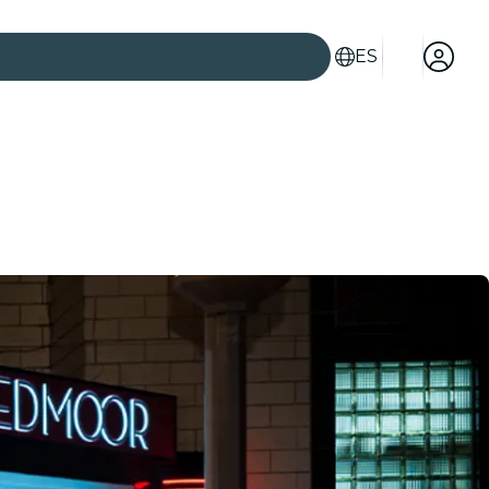
ES
es
ad