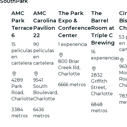
SouthPark
AMC
AMC
The Park
The
Ci
Park
Carolina
Expo &
Barrel
Bi
Terrace
Pavilion
Conference
Room at
Ch
6
22
Center
Triple C
53 
Brewing
en
15
90
1 experiencia
car
películas
películas
16
en
en
experiencias
800 Briar
cartelera
cartelera
96
Creek Rd,
Mo
Charlotte
2832
Roa
4289
9541
Griffith
6666 metros
Cha
Park
South
Street,
Road,
Boulevard,
Charlotte
78
Charlotte
Charlotte
me
6848
3384
6436
metros
metros
metros