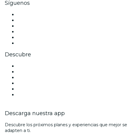
Síguenos
Facebook
X (Twitter)
Instagram
TikTok
LinkedIn
Youtube
Descubre
Locales y espacios de eventos en Charlotte
Estados Unidos
Hoy
Mañana
Esta semana
Este fin de semana
Descarga nuestra app
Descubre los próximos planes y experiencias que mejor se
adapten a ti.