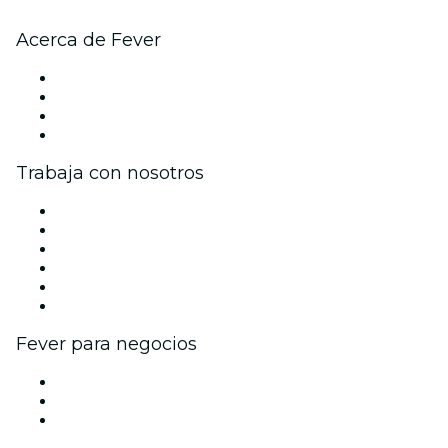
Acerca de Fever
Prensa
Únete al equipo
Tarjetas Regalo
Centro de asistencia
Trabaja con nosotros
Gestiona tu evento
Publica tu evento
Eventos y beneficios para empresas
Programa de Afiliados
Programa de embajadores e influencers
Colaboraciones de marca
Fever para negocios
Eventos privados y boletos de grupo
Beneficios corporativos
Tarjetas y cupones de regalo corporativos