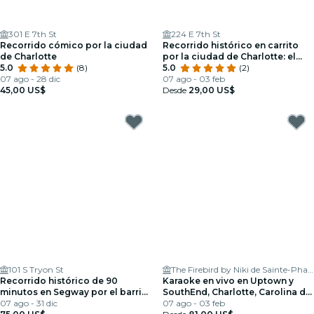
301 E 7th St
224 E 7th St
Recorrido cómico por la ciudad
Recorrido histórico en carrito
de Charlotte
por la ciudad de Charlotte: el
5.0
(8)
encanto sureño definitivo
5.0
(2)
07 ago - 28 dic
07 ago - 03 feb
45,00 US$
Desde
29,00 US$
101 S Tryon St
The Firebird by Niki de Sainte-Phalle
Recorrido histórico de 90
Karaoke en vivo en Uptown y
minutos en Segway por el barrio
SouthEnd, Charlotte, Carolina del
residencial de Charlotte
07 ago - 31 dic
Norte
07 ago - 03 feb