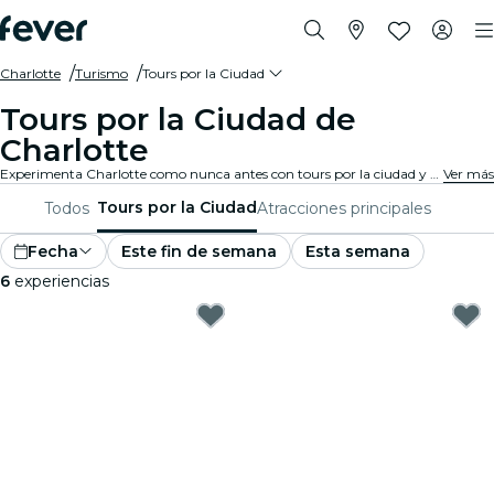
Charlotte
Turismo
Tours por la Ciudad
Tours por la Ciudad de
Charlotte
Experimenta Charlotte como nunca antes con tours por la ciudad y paquetes turísticos. Mientras exploras los famosos monumentos, gemas escondidas y puntos de interés locales de Charlotte, descubrirás las historias que dan vida a la ciudad.
Ver más
Tours por la Ciudad
Todos
Atracciones principales
Fecha
Este fin de semana
Esta semana
6
experiencias