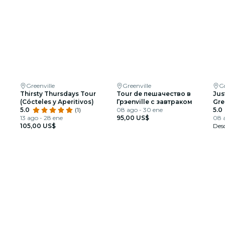
Greenville
Greenville
Gr
Thirsty Thursdays Tour
Tour de пешачество в
Jus
(Cócteles y Aperitivos)
Грэenville с завтраком
Gre
5.0
(1)
08 ago - 30 ene
5.0
13 ago - 28 ene
95,00 US$
08 
105,00 US$
Des