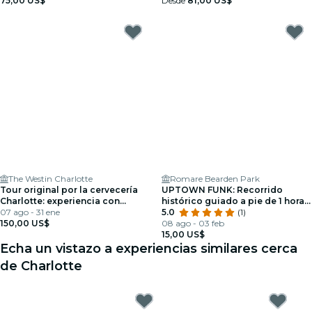
75,00 US$
Desde
81,00 US$
The Westin Charlotte
Romare Bearden Park
Tour original por la cervecería
UPTOWN FUNK: Recorrido
Charlotte: experiencia con
histórico guiado a pie de 1 hora
cerveza artesanal
07 ago - 31 ene
por Charlotte
5.0
(1)
150,00 US$
08 ago - 03 feb
15,00 US$
Echa un vistazo a experiencias similares cerca
de Charlotte