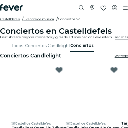
Castelldefels
Eventos de música
Conciertos
Conciertos en Castelldefels
Descubre los mejores conciertos y giras de artistas nacionales e internacionales en Castelldefels. ¡Compra tu entrada en Fever, y disfruta de la mejor música!
Ver más
Conciertos
Todos
Conciertos Candlelight
Conciertos Candlelight
Ver todo
Castell de Castelldefels
Castell de Castelldefels
Tar
Candlelight Open Air: Tributo
Candlelight Open Air: Queen
Cas