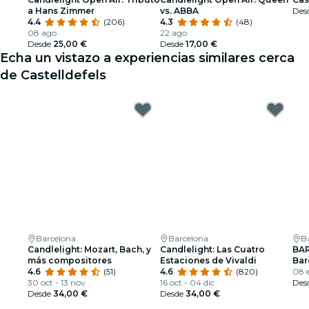
a Hans Zimmer
vs. ABBA
Des
4.4
(206)
4.3
(48)
08 ago
22 ago
Desde
25,00 €
Desde
17,00 €
Echa un vistazo a experiencias similares cerca
de Castelldefels
Barcelona
Barcelona
B
Candlelight: Mozart, Bach, y
Candlelight: Las Cuatro
BAR
más compositores
Estaciones de Vivaldi
Bar
4.6
(51)
4.6
(820)
08 
30 oct - 13 nov
16 oct - 04 dic
Des
Desde
34,00 €
Desde
34,00 €