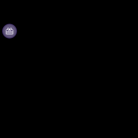
Acerca de Fever
Colabora con
nosotros
Prensa
Gestiona tu evento
Únete al equipo
Publica tu evento
Becas de Excelencia
Eventos y beneficios para
Tarjetas Regalo
empresas
Centro de asistencia
Programa de Afiliados
Programa de embajadores e
influencers
Colaboraciones de marca