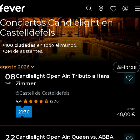
Conciertos Candlelight en
Castelldefels
+100 ciudades
en todo el mundo.
+3M
de asistentes.
agosto 2026
Filtros
08
Candlelight Open Air: Tributo a Hans
Zimmer
SÁB
Castell de Castelldefels
4.4
(206)
Desde
21:30
48,00 €
22
Candlelight Open Air: Queen vs. ABBA