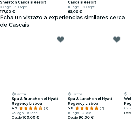
Sheraton Cascais Resort
Cascais Resort
10 ago - 30 sept
10 ago - 30 sept
117,00 €
65,00 €
Echa un vistazo a experiencias similares cerca
de Cascais
Lisboa
Lisboa
L
Spa & Brunch en el Hyatt
Spa & Lunch en el Hyatt
Wel
Regency Lisboa
Regency Lisboa
Reg
4.7
(3)
5.0
(7)
09 -
09 ago - 10 ene
10 ago - 31 dic
Des
Desde
100,00 €
Desde
90,00 €