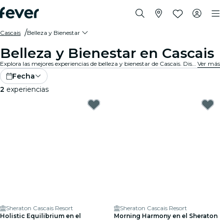
Cascais
Belleza y Bienestar
Belleza y Bienestar en Cascais
Explora las mejores experiencias de belleza y bienestar de Cascais. Disfruta de una variedad de tratamientos, incluidos spas revitalizantes, retiros holísticos y salones de primera. Relájate y rejuvenece. Date un capricho... ¡te lo mereces!
Ver más
Fecha
2
experiencias
Sheraton Cascais Resort
Sheraton Cascais Resort
Holistic Equilibrium en el
Morning Harmony en el Sheraton