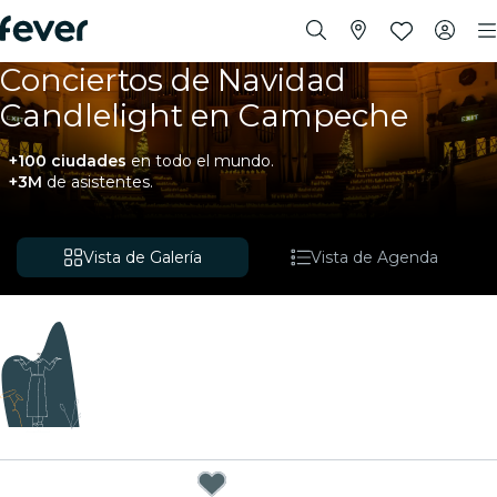
Conciertos de Navidad
Candlelight en Campeche
+100 ciudades
en todo el mundo.
+3M
de asistentes.
Vista de Galería
Vista de Agenda
Próximamente
Estamos buscando nuevas experiencias. Mientras
tanto, puedes echar un vistazo a los eventos
cercanos a continuación