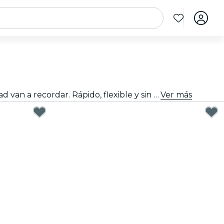
Regalar bien no tiene que ser difícil. Elige la tarjeta, personaliza el importe y regala una experiencia que de verdad van a recordar. Rápido, flexible y sin margen de error.
Ver más