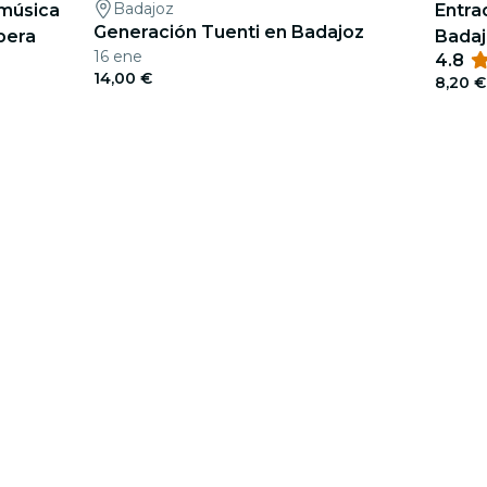
Badajoz
 música
Entra
Generación Tuenti en Badajoz
spera
Badajo
16 ene
4.8
14,00 €
8,20 €