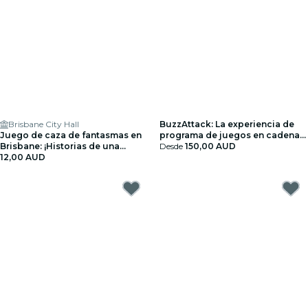
Brisbane City Hall
BuzzAttack: La experiencia de
Juego de caza de fantasmas en
programa de juegos en cadena
Brisbane: ¡Historias de una
en Brisbane - Tarjeta regalo
Desde
150,00 AUD
ciudad embrujada!
12,00 AUD