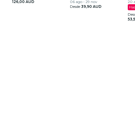
126,00 AUD
06 ago - 29 nov
20 
Desde
39,90 AUD
Has
Des
53,