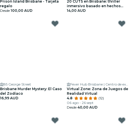
Prison Island Brisbane - Tarjeta
20 CUTS en Brisbane: thriller
regalo
inmersivo basado en hechos
Desde
100,00 AUD
reales
14,00 AUD
85 George Street
Fever Hub Brisbane | Centro de experiencias inmersivas
Brisbane Murder Mystery: El Caso
Virtual Zone: Zona de Juegos de
del Zodíaco
Realidad Virtual
16,99 AUD
4.8
(12)
06 ago - 26 sept
Desde
40,00 AUD