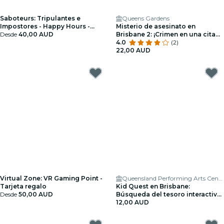
Saboteurs: Tripulantes e
Queens Gardens
Impostores - Happy Hours -
Misterio de asesinato en
Tarjeta regalo
Desde
40,00 AUD
Brisbane 2: ¡Crimen en una cita
nocturna!
4.0
(2)
22,00 AUD
Virtual Zone: VR Gaming Point -
Queensland Performing Arts Centre
Tarjeta regalo
Kid Quest en Brisbane:
Desde
50,00 AUD
Búsqueda del tesoro interactiva
para familias (de 4 a 8 años)
12,00 AUD