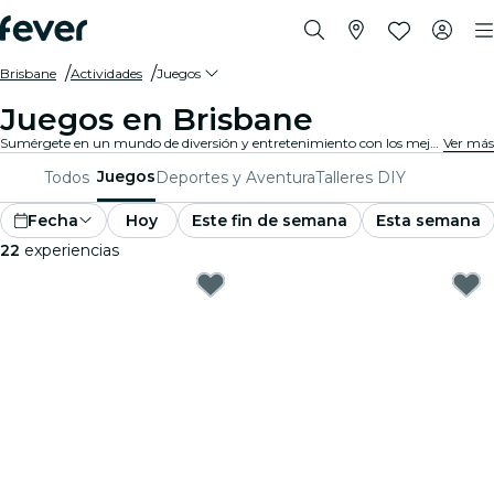
Brisbane
Actividades
Juegos
Juegos en Brisbane
Sumérgete en un mundo de diversión y entretenimiento con los mejores juegos en Brisbane. Desde juegos de mesa hasta experiencias de realidad virtual, hay algo para que todos disfruten.
Ver más
Juegos
Todos
Deportes y Aventura
Talleres DIY
Fecha
Hoy
Este fin de semana
Esta semana
22
experiencias