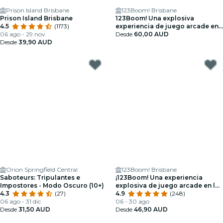
Prison Island Brisbane
123Boom! Brisbane
Prison Island Brisbane
123Boom! Una explosiva
4.5
(1173)
experiencia de juego arcade en
06 ago - 29 nov
la vida real - Tarjeta regalo
Desde
60,00 AUD
Desde
39,90 AUD
Orion Springfield Central
123Boom! Brisbane
Saboteurs: Tripulantes e
¡123Boom! Una experiencia
Impostores - Modo Oscuro (10+)
explosiva de juego arcade en la
4.3
(27)
vida real
4.9
(248)
06 ago - 31 dic
06 - 30 ago
Desde
31,50 AUD
Desde
46,90 AUD