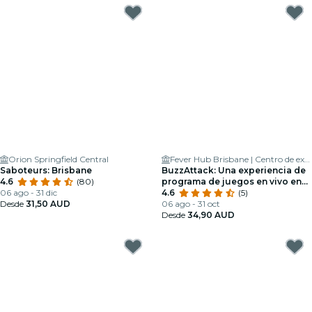
Orion Springfield Central
Fever Hub Brisbane | Centro de experiencias inmersivas
Saboteurs: Brisbane
BuzzAttack: Una experiencia de
4.6
(80)
programa de juegos en vivo en
06 ago - 31 dic
Brisbane
4.6
(5)
Desde
31,50 AUD
06 ago - 31 oct
Desde
34,90 AUD