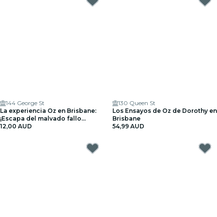
144 George St
130 Queen St
La experiencia Oz en Brisbane:
Los Ensayos de Oz de Dorothy en
¡Escapa del malvado fallo
Brisbane
técnico!
12,00 AUD
54,99 AUD