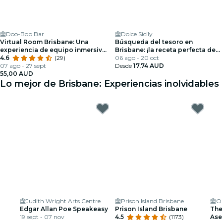
Doo-Bop Bar
Dolce Sicily
Virtual Room Brisbane: Una
Búsqueda del tesoro en
experiencia de equipo inmersiva
Brisbane: ¡la receta perfecta de
en 3D
4.6
(29)
Brisbane!
06 ago - 20 oct
07 ago - 27 sept
Desde
17,74 AUD
55,00 AUD
Lo mejor de Brisbane: Experiencias inolvidables
Judith Wright Arts Centre
Prison Island Brisbane
O
Edgar Allan Poe Speakeasy
Prison Island Brisbane
The
19 sept - 07 nov
4.5
(1173)
Ase