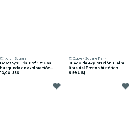
North Square
Copley Square Park
Dorothy's Trials of Oz: Una
Juego de exploración al aire
búsqueda de exploración
libre del Boston histórico
urbana en Boston
10,00 US$
9,99 US$