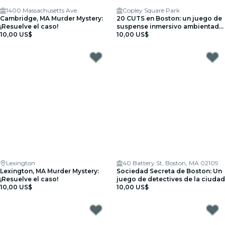
1400 Massachusetts Ave
Copley Square Park
Cambridge, MA Murder Mystery:
20 CUTS en Boston: un juego de
¡Resuelve el caso!
suspense inmersivo ambientado
10,00 US$
en el mundo real
10,00 US$
Lexington
40 Battery St, Boston, MA 02109
Lexington, MA Murder Mystery:
Sociedad Secreta de Boston: Un
¡Resuelve el caso!
juego de detectives de la ciudad
10,00 US$
10,00 US$