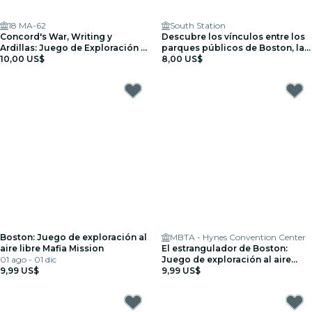
18 MA-62
South Station
Concord's War, Writing y
Descubre los vínculos entre los
Ardillas: Juego de Exploración al
parques públicos de Boston, las
Aire Libre
10,00 US$
infraestructuras controvertidas y
8,00 US$
la Revolución Americana -
Outdoor Exploration Game
Boston: Juego de exploración al
MBTA - Hynes Convention Center
aire libre Mafia Mission
El estrangulador de Boston:
01 ago - 01 dic
Juego de exploración al aire
9,99 US$
libre sobre la investigación de
9,99 US$
un detective