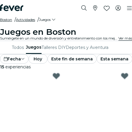
Boston
Actividades
Juegos
Juegos en Boston
Sumérgete en un mundo de diversión y entretenimiento con los mejores juegos en Boston. Desde juegos de mesa hasta experiencias de realidad virtual, hay algo para que todos disfruten.
Ver más
Juegos
Todos
Talleres DIY
Deportes y Aventura
Fecha
Hoy
Este fin de semana
Esta semana
15
experiencias