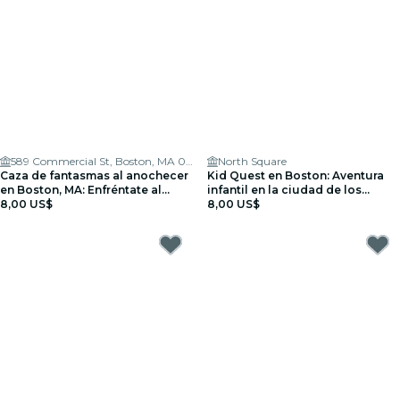
589 Commercial St, Boston, MA 02109, USA
North Square
Caza de fantasmas al anochecer
Kid Quest en Boston: Aventura
en Boston, MA: Enfréntate al
infantil en la ciudad de los
miedo
8,00 US$
superhéroes (4-8 años)
8,00 US$