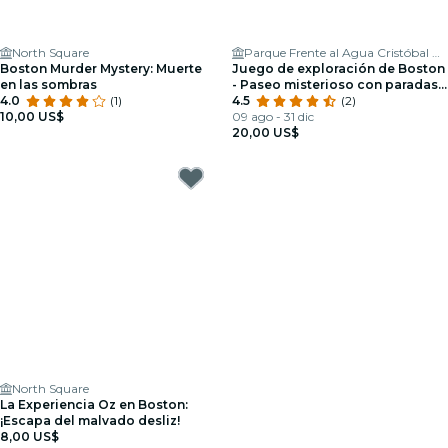
North Square
Parque Frente al Agua Cristóbal Colón
Boston Murder Mystery: Muerte
Juego de exploración de Boston
en las sombras
- Paseo misterioso con paradas
4.0
(1)
en pubs y cafés
4.5
(2)
10,00 US$
09 ago - 31 dic
20,00 US$
North Square
La Experiencia Oz en Boston:
¡Escapa del malvado desliz!
8,00 US$