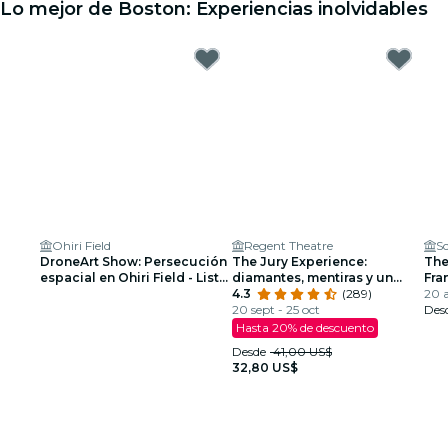
Lo mejor de Boston: Experiencias inolvidables
Ohiri Field
Regent Theatre
Sc
DroneArt Show: Persecución
The Jury Experience:
The
espacial en Ohiri Field - Lista
diamantes, mentiras y un
Fra
de espera
hombre muerto
4.3
(289)
Arm
20 a
20 sept - 25 oct
Des
Hasta 20% de descuento
Desde
41,00 US$
32,80 US$