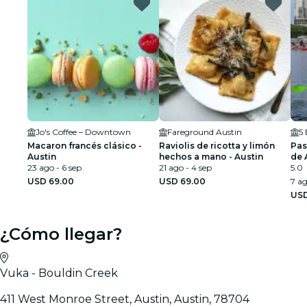
Jo's Coffee – Downtown
Fareground Austin
5 
Macaron francés clásico -
Raviolis de ricotta y limón
Pas
Austin
hechos a mano - Austin
de 
23 ago - 6 sep
21 ago - 4 sep
mil
5.0
USD 69.00
USD 69.00
7 ag
USD
¿Cómo llegar?
Vuka - Bouldin Creek
411 West Monroe Street, Austin, Austin, 78704