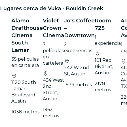
Lugares cerca de Vuka - Bouldin Creek
Alamo
Violet
Jo's Coffee
Room
41
Drafthouse
Crown
–
725
C
Cinema
Cinema
Downtown
Av
1
South
experiencia
7
2
1
Lamar
películas
experiencias
ex
en
35 películas
101 Red
cartelera
en cartelera
River St,
242 W 2nd
41
Austin
St, Austin
Co
434 West
Ave
1120 South
2178
1973 metros
2nd
TX
Lamar
metros
Street,
Boulevard,
22
Austin
Austin
me
1962
1038 metros
metros