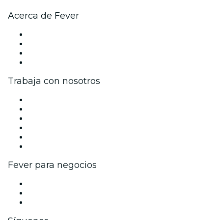
Acerca de Fever
Prensa
Únete al equipo
Tarjetas Regalo
Centro de asistencia
Trabaja con nosotros
Gestiona tu evento
Publica tu evento
Eventos y beneficios para empresas
Programa de Afiliados
Programa de embajadores e influencers
Colaboraciones de marca
Fever para negocios
Eventos privados y boletos de grupo
Beneficios corporativos
Tarjetas y cupones de regalo corporativos