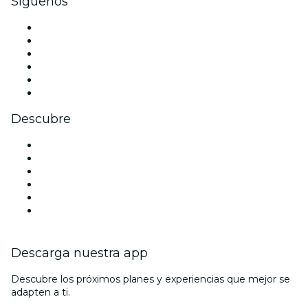
Síguenos
Facebook
X (Twitter)
Instagram
TikTok
LinkedIn
Youtube
Descubre
Locales y espacios de eventos en Austin
Estados Unidos
Hoy
Mañana
Esta semana
Este fin de semana
Descarga nuestra app
Descubre los próximos planes y experiencias que mejor se
adapten a ti.