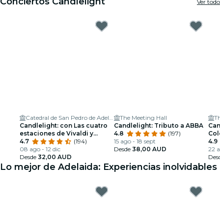
Conciertos Candlelight
Ver todo
Catedral de San Pedro de Adelaida
The Meeting Hall
Th
Candlelight: con Las cuatro
Candlelight: Tributo a ABBA
Can
estaciones de Vivaldi y
4.8
(197)
Col
mucho más
4.7
(194)
15 ago - 18 sept
4.9
08 ago - 12 dic
Desde
38,00 AUD
22 
Desde
32,00 AUD
Des
Lo mejor de Adelaida: Experiencias inolvidables