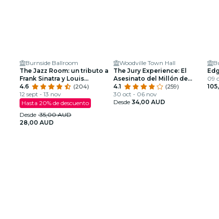
Burnside Ballroom
Woodville Town Hall
B
The Jazz Room: un tributo a
The Jury Experience: El
Edg
Frank Sinatra y Louis
Asesinato del Millón de
09 o
Armstrong
4.6
(204)
Dólares
4.1
(259)
105
12 sept - 13 nov
30 oct - 06 nov
Desde
34,00 AUD
Hasta 20% de descuento
Desde
35,00 AUD
28,00 AUD