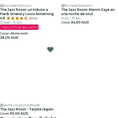
Burnside Ballroom
Burnside Ballroom
The Jazz Room: un tributo a
The Jazz Room: Marvin Gaye en
Frank Sinatra y Louis Armstrong
una noche de soul
4.6
(204)
12 dic - 12 feb
12 sept - 13 nov
Desde
34,00 AUD
Hasta 20% de descuento
Desde
35,00 AUD
28,00 AUD
Secret Location Adelaide
The Jazz Room - Tarjeta regalo
Desde
30,00 AUD