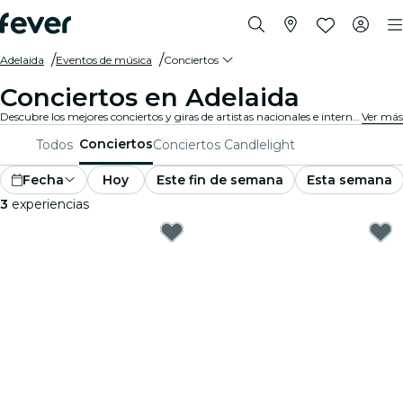
Adelaida
Eventos de música
Conciertos
Conciertos en Adelaida
Descubre los mejores conciertos y giras de artistas nacionales e internacionales en Adelaida. ¡Compra tu entrada en Fever, y disfruta de la mejor música!
Ver más
Conciertos
Todos
Conciertos Candlelight
Fecha
Hoy
Este fin de semana
Esta semana
3
experiencias