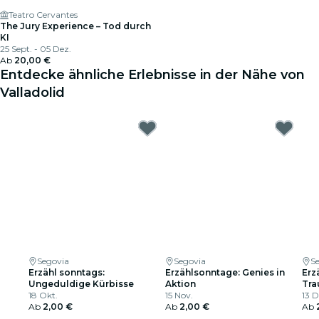
Teatro Cervantes
The Jury Experience – Tod durch
KI
25 Sept. - 05 Dez.
Ab
20,00 €
Entdecke ähnliche Erlebnisse in der Nähe von
Valladolid
Segovia
Segovia
S
Erzähl sonntags:
Erzählsonntage: Genies in
Erz
Ungeduldige Kürbisse
Aktion
Tra
18 Okt.
15 Nov.
13 D
Ab
2,00 €
Ab
2,00 €
Ab