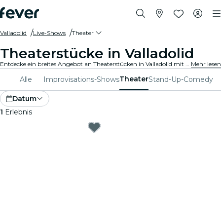
Valladolid
Live-Shows
Theater
Theaterstücke in Valladolid
Entdecke ein breites Angebot an Theaterstücken in Valladolid mit allen Arten von Produktionen, und verbringe einen zauberhaften Abend in bester Gesellschaft.
Mehr lesen
Theater
Alle
Improvisations-Shows
Stand-Up-Comedy
Datum
1
Erlebnis