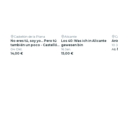
Castellón de la Plana
Alicante
Ca
No eres tú, soy yo... Pero tú
Los 40: Was ich in Alicante
Ani
también un poco - Castellón
gewesen bin
10 J
de la Plana
04 Okt.
16 Jan.
Ab
14,00 €
15,00 €