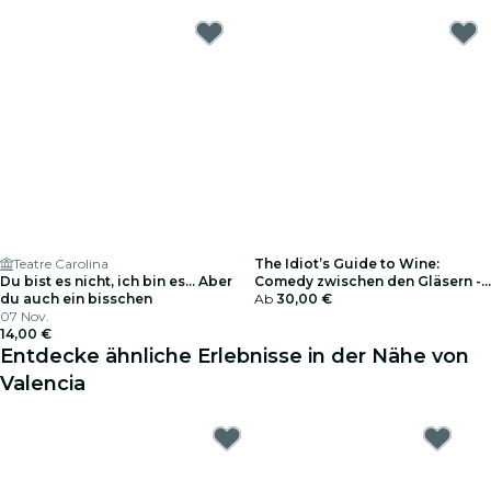
Teatre Carolina
The Idiot’s Guide to Wine:
Du bist es nicht, ich bin es... Aber
Comedy zwischen den Gläsern -
du auch ein bisschen
Geschenkgutschein
Ab
30,00 €
07 Nov.
14,00 €
Entdecke ähnliche Erlebnisse in der Nähe von
Valencia