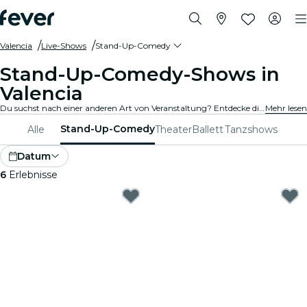
Valencia
Live-Shows
Stand-Up-Comedy
Stand-Up-Comedy-Shows in
Valencia
Du suchst nach einer anderen Art von Veranstaltung? Entdecke die besten Stand-Up-Comedy- und Open-Mic-Shows in Valencia und wähle aus dem vielfältigen Programm, das Dich an verschiedenen Orten der Stadt erwartet.
Mehr lesen
Stand-Up-Comedy
Alle
Theater
Ballett
Tanzshows
Datum
6
Erlebnisse