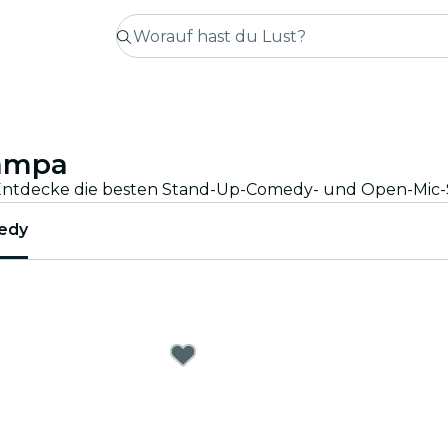
ampa
edy