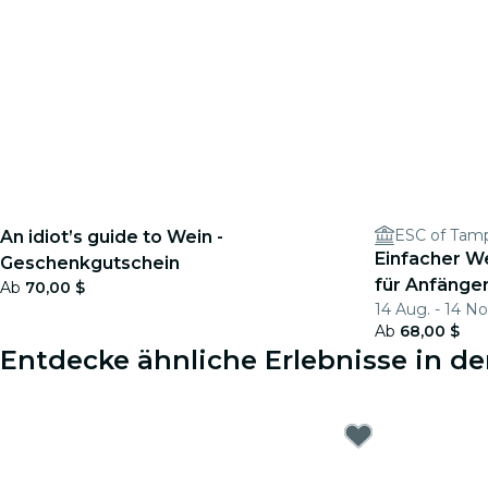
ESC of Tam
An idiot’s guide to Wein -
Einfacher We
Geschenkgutschein
für Anfänge
Ab
70,00 $
14 Aug. - 14 No
Ab
68,00 $
Entdecke ähnliche Erlebnisse in d