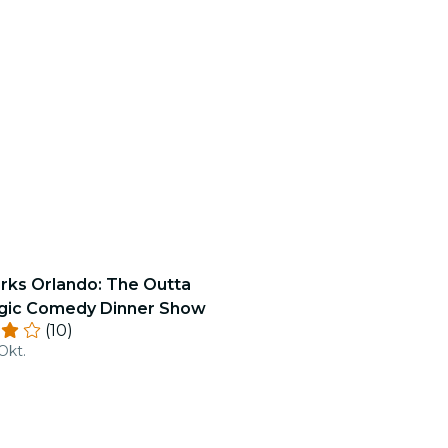
ks Orlando: The Outta
gic Comedy Dinner Show
(10)
Okt.