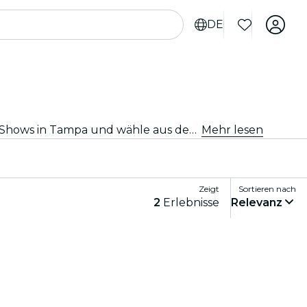
DE
Du suchst nach einer anderen Art von Veranstaltung? Entdecke die besten Stand-Up-Comedy- und Open-Mic-Shows in Tampa und wähle aus dem vielfältigen Programm, das Dich an verschiedenen Orten der Stadt erwartet.
Mehr lesen
Zeigt
Sortieren nach
2
Erlebnisse
Relevanz