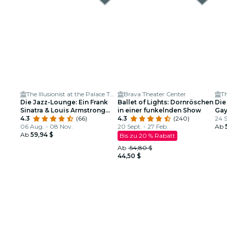
The Illusionist at the Palace Theater
Brava Theater Center
Die Jazz-Lounge: Ein Frank
Ballet of Lights: Dornröschen
Die
Sinatra & Louis Armstrong
in einer funkelnden Show
Gay
Tribut
4.3
(66)
4.3
(240)
24 S
06 Aug. - 08 Nov.
20 Sept. - 27 Feb.
Ab
Ab
59,94 $
Bis zu 20 % Rabatt
Ab
54,80 $
44,50 $