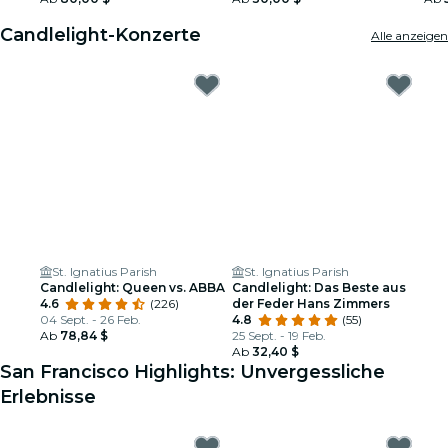
Candlelight-Konzerte
Alle anzeigen
St. Ignatius Parish
St. Ignatius Parish
Candlelight: Queen vs. ABBA
Candlelight: Das Beste aus
4.6
(226)
der Feder Hans Zimmers
04 Sept. - 26 Feb.
4.8
(55)
Ab
78,84 $
25 Sept. - 19 Feb.
Ab
32,40 $
San Francisco Highlights: Unvergessliche
Erlebnisse