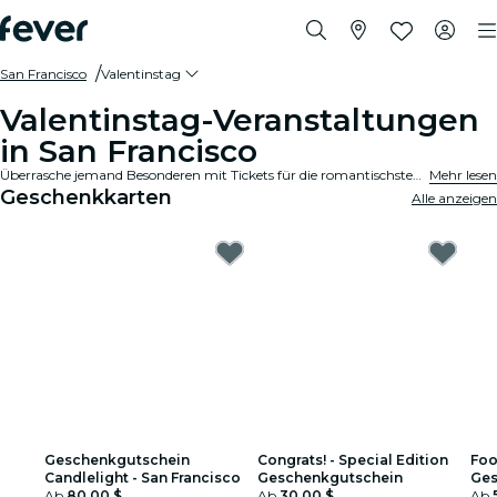
San Francisco
Valentinstag
Valentinstag-Veranstaltungen
in San Francisco
Überrasche jemand Besonderen mit Tickets für die romantischsten Veranstaltungen und Erlebnisse zum Valentinstag in San Francisco.
Mehr lesen
Geschenkkarten
Alle anzeigen
Geschenkgutschein
Congrats! - Special Edition
Foo
Candlelight - San Francisco
Geschenkgutschein
Ges
Ab
80,00 $
Ab
30,00 $
Ab